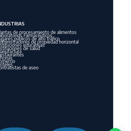
NDUSTRIAS
lantas de procesamiento de alimentos
aboratorios Farmacéuticos
ugares públicos de alto tráfico
dministradores de propiedad horizontal
nstituciones educativas
nstituciones de salud
anufactura
estaurantes
ficinas
omercio
oteles
ontratistas de aseo