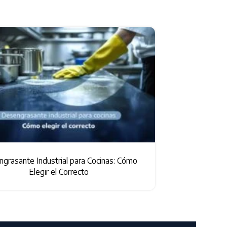
06
JUL
grasante Industrial para Cocinas: Cómo
Limpiador Enz
Elegir el Correcto
Por Qué L