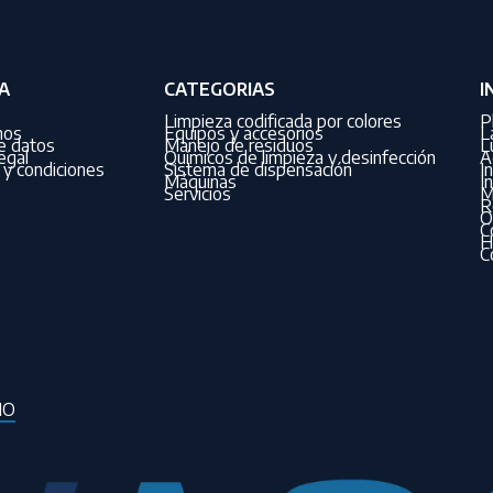
A
CATEGORIAS
I
Limpieza codificada por colores
P
nos
Equipos y accesorios
L
de datos
Manejo de residuos
L
egal
Químicos de limpieza y desinfección
A
y condiciones
Sistema de dispensación
I
Máquinas
I
Servicios
M
R
O
C
H
C
IO