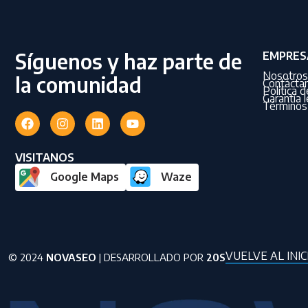
Síguenos y haz parte de
EMPRES
Nosotros
la comunidad
Contácta
Política 
Garantía l
Términos 
VISITANOS
Google Maps
Waze
VUELVE AL INIC
© 2024
NOVASEO
| DESARROLLADO POR
20S