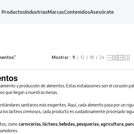
Productos
Industrias
Marcas
Contenidos
Asesórate
imentos”
Mostrar
9
12
18
24
entos
miento y producción de alimentos. Estas instalaciones son el corazón palp
sos que llegan a nuestras mesas.
 estándares sanitarios más exigentes. Aquí, cada alimento pasa por un rig
sta los lácteos cremosos, cada producto es cuidadosamente procesado sigu
ntos, como
carnicerías, lácteos, bebidas, pesquerías, agricultura, pa
sumidores.