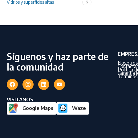
Vidrios y superficies altas
6
Síguenos y haz parte de
EMPRES
Nosotros
la comunidad
Contácta
Política 
Garantía l
Términos 
VISITANOS
Google Maps
Waze