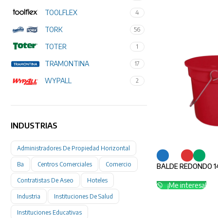
TOOLFLEX
4
TORK
56
TOTER
1
TRAMONTINA
17
WYPALL
2
INDUSTRIAS
Administradores De Propiedad Horizontal
Ba
Centros Comerciales
Comercio
BALDE REDONDO 14
Contratistas De Aseo
Hoteles
¡Me interesa!
Industria
Instituciones De Salud
Instituciones Educativas