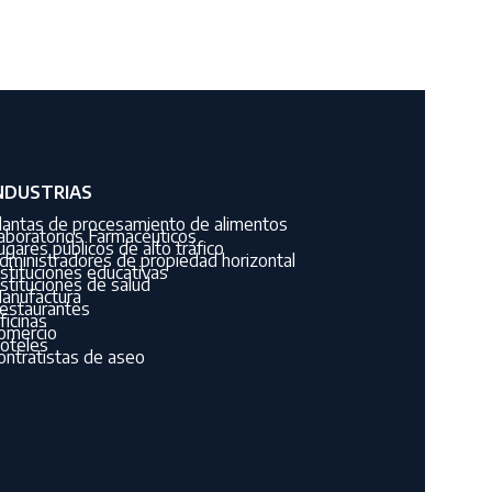
NDUSTRIAS
lantas de procesamiento de alimentos
aboratorios Farmacéuticos
ugares públicos de alto tráfico
dministradores de propiedad horizontal
nstituciones educativas
nstituciones de salud
anufactura
estaurantes
ficinas
omercio
oteles
ontratistas de aseo