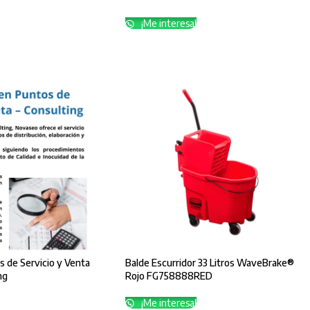
¡Me interesa!
s de Servicio y Venta
Balde Escurridor 33 Litros WaveBrake®
ng
Rojo FG758888RED
¡Me interesa!