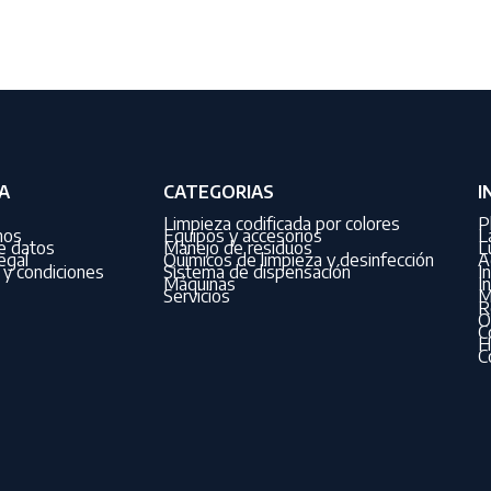
A
CATEGORIAS
I
Limpieza codificada por colores
P
nos
Equipos y accesorios
L
de datos
Manejo de residuos
L
egal
Químicos de limpieza y desinfección
A
y condiciones
Sistema de dispensación
I
Máquinas
I
Servicios
M
R
O
C
H
C