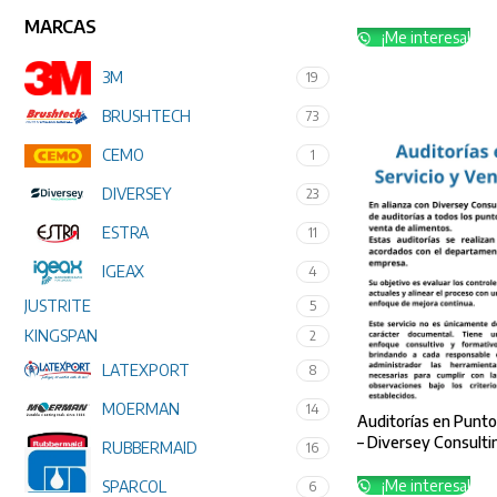
MARCAS
¡Me interesa!
3M
19
BRUSHTECH
73
CEMO
1
DIVERSEY
23
ESTRA
11
IGEAX
4
JUSTRITE
5
KINGSPAN
2
LATEXPORT
8
MOERMAN
14
Auditorías en Punto
– Diversey Consulti
RUBBERMAID
16
¡Me interesa!
SPARCOL
6