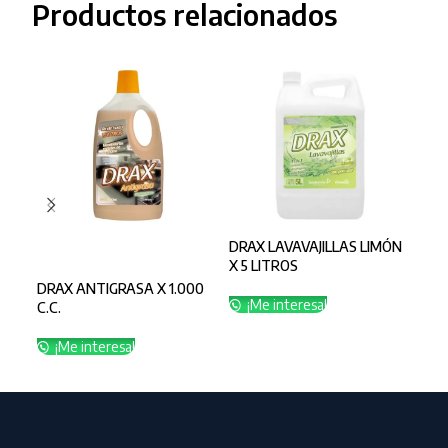
Productos relacionados
DRAX LAVAVAJILLAS LIMÓN
KLI
SELECCIONAR OPCIONES
X 5 LITROS
DES
DRAX ANTIGRASA X 1.000
¡Me interesa!
¡
C.C.
¡Me interesa!