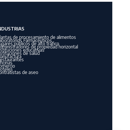
NDUSTRIAS
lantas de procesamiento de alimentos
aboratorios Farmacéuticos
ugares públicos de alto tráfico
dministradores de propiedad horizontal
nstituciones educativas
nstituciones de salud
anufactura
estaurantes
ficinas
omercio
oteles
ontratistas de aseo