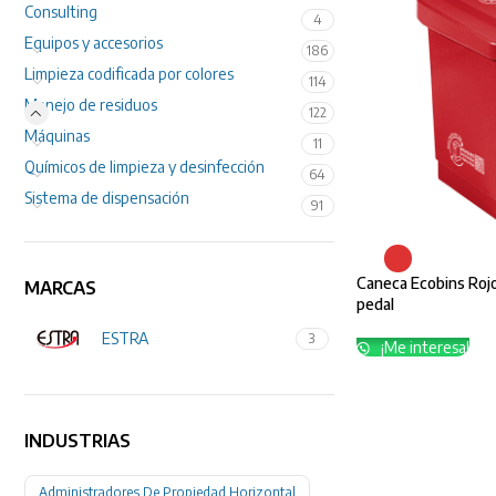
Consulting
4
Equipos y accesorios
186
Limpieza codificada por colores
114
Manejo de residuos
122
Máquinas
11
Químicos de limpieza y desinfección
64
Sistema de dispensación
91
Caneca Ecobins Rojo
MARCAS
pedal
ESTRA
3
¡Me interesa!
INDUSTRIAS
Administradores De Propiedad Horizontal