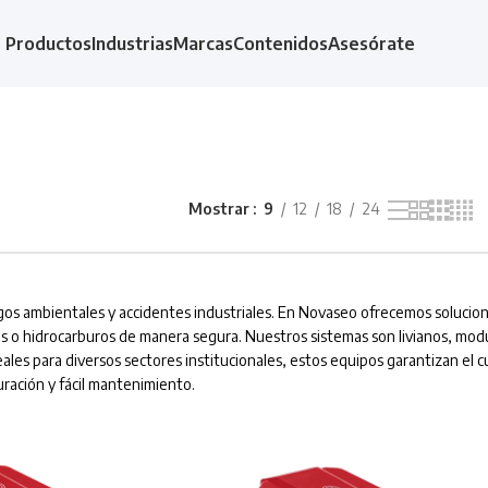
Productos
Industrias
Marcas
Contenidos
Asesórate
Mostrar
9
12
18
24
sgos ambientales y accidentes industriales. En Novaseo ofrecemos solucion
 o hidrocarburos de manera segura. Nuestros sistemas son livianos, modul
Ideales para diversos sectores institucionales, estos equipos garantizan el
uración y fácil mantenimiento.