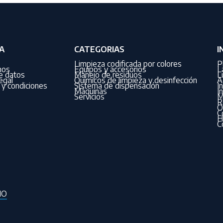
A
CATEGORIAS
I
Limpieza codificada por colores
P
nos
Equipos y accesorios
L
de datos
Manejo de residuos
L
egal
Químicos de limpieza y desinfección
A
y condiciones
Sistema de dispensación
I
Máquinas
I
Servicios
M
R
O
C
H
C
IO