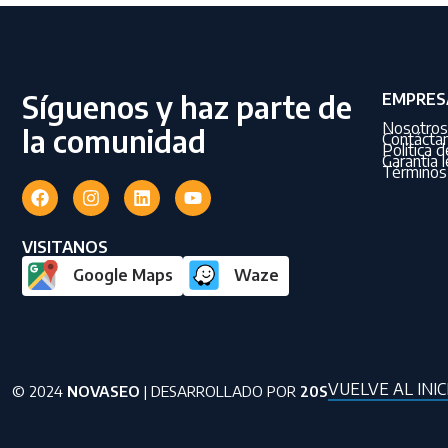
Síguenos y haz parte de
EMPRES
Nosotros
la comunidad
Contácta
Política 
Garantía l
Términos 
VISITANOS
Google Maps
Waze
VUELVE AL INIC
© 2024
NOVASEO
| DESARROLLADO POR
20S