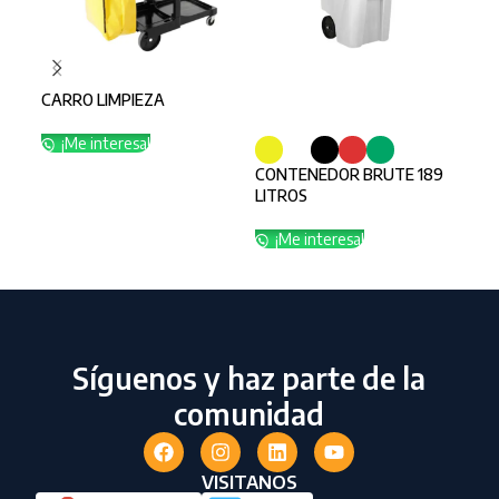
CARRO LIMPIEZA
SELECCIONAR OPCIONES
SE
¡Me interesa!
CONTENEDOR BRUTE 189
CON
LITROS
LT
¡Me interesa!
¡
Síguenos y haz parte de la
comunidad
VISITANOS