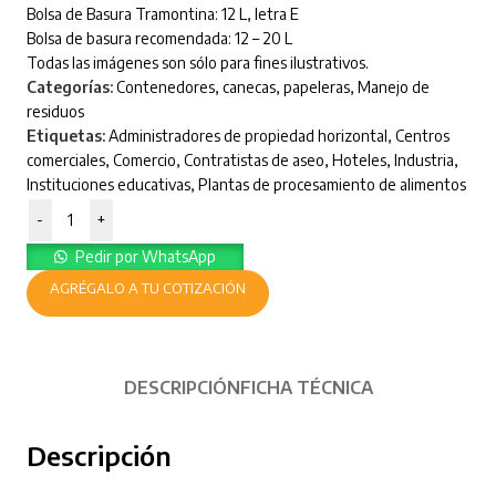
Bolsa de Basura Tramontina: 12 L, letra E
Bolsa de basura recomendada: 12 – 20 L
Todas las imágenes son sólo para fines ilustrativos.
Categorías:
Contenedores, canecas, papeleras
,
Manejo de
residuos
Etiquetas:
Administradores de propiedad horizontal
,
Centros
comerciales
,
Comercio
,
Contratistas de aseo
,
Hoteles
,
Industria
,
Instituciones educativas
,
Plantas de procesamiento de alimentos
-
+
Pedir por WhatsApp
AGRÉGALO A TU COTIZACIÓN
DESCRIPCIÓN
FICHA TÉCNICA
Descripción