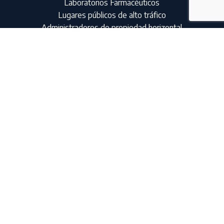
Laboratorios Farmacéuticos
Lugares públicos de alto tráfico
Administradores de propiedad horizontal
Instituciones educativas
Instituciones de salud
Manufactura
Restaurantes
Oficinas
Comercio
Hoteles
Contratistas de aseo
© 2024
NOVASEO
| DESARROLLADO POR
20S
VUELVE AL INICIO