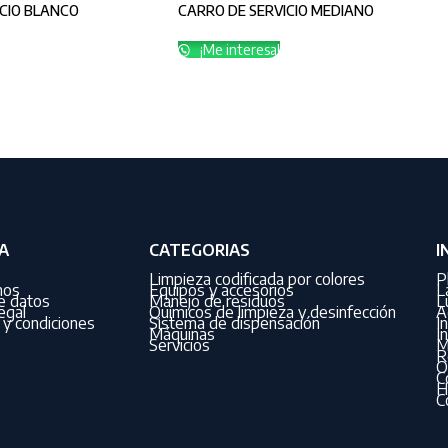
ICIO BLANCO
CARRO DE SERVICIO MEDIANO
¡Me interesa!
A
CATEGORIAS
I
Limpieza codificada por colores
P
nos
Equipos y accesorios
L
de datos
Manejo de residuos
L
egal
Químicos de limpieza y desinfección
A
y condiciones
Sistema de dispensación
I
Máquinas
I
Servicios
M
R
O
C
H
C