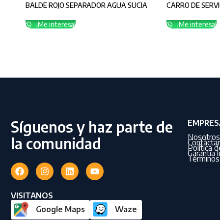
BALDE ROJO SEPARADOR AGUA SUCIA
CARRO DE SERV
¡Me interesa!
¡Me interesa!
Síguenos y haz parte de
EMPRES
Nosotros
la comunidad
Contácta
Política 
Garantía l
Términos 
VISITANOS
Google Maps
Waze