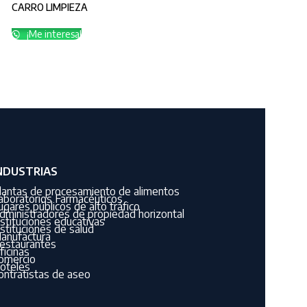
CARRO LIMPIEZA
¡Me interesa!
NDUSTRIAS
lantas de procesamiento de alimentos
aboratorios Farmacéuticos
ugares públicos de alto tráfico
dministradores de propiedad horizontal
nstituciones educativas
nstituciones de salud
anufactura
estaurantes
ficinas
omercio
oteles
ontratistas de aseo