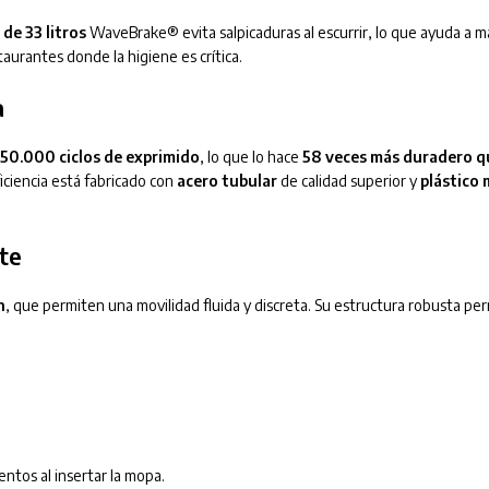
 de 33 litros
WaveBrake® evita salpicaduras al escurrir, lo que ayuda a m
aurantes donde la higiene es crítica.
a
50.000 ciclos de exprimido
, lo que lo hace
58 veces más duradero q
iciencia está fabricado con
acero tubular
de calidad superior y
plástico 
te
n
, que permiten una movilidad fluida y discreta. Su estructura robusta pe
ntos al insertar la mopa.