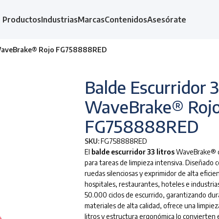
Productos
Industrias
Marcas
Contenidos
Asesórate
s WaveBrake® Rojo FG758888RED
Balde Escurridor 3
WaveBrake® Roj
FG758888RED
SKU:
FG758888RED
El
balde escurridor 33 litros
WaveBrake® de
para tareas de limpieza intensiva. Diseñado
ruedas silenciosas y exprimidor de alta efici
hospitales, restaurantes, hoteles e industria
50.000 ciclos de escurrido, garantizando dur
materiales de alta calidad, ofrece una limpie
litros y estructura ergonómica lo convierten