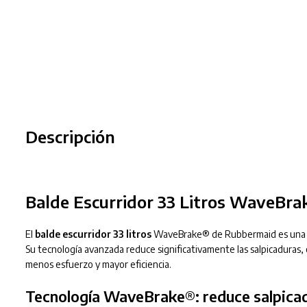
Descripción
Balde Escurridor 33 Litros WaveB
El
balde escurridor 33 litros
WaveBrake® de Rubbermaid es una her
Su tecnología avanzada reduce significativamente las salpicaduras,
menos esfuerzo y mayor eficiencia.
Tecnología WaveBrake®: reduce salpicad