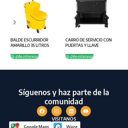
BALDE ESCURRIDOR
CARRO DE SERVICIO CON
CAR
AMARILLO 35 LITROS
PUERTAS Y LLAVE
CE
¡Me interesa!
¡Me interesa!
¡
Síguenos y haz parte de la
comunidad
VISITANOS
Google Maps
Waze