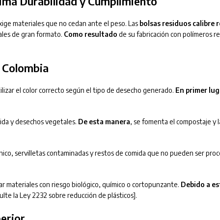
ima Durabilidad y Cumplimiento
exige materiales que no cedan ante el peso.
Las
bolsas residuos calibre 
iales de gran formato.
Como resultado
de su fabricación con polímeros rec
n Colombia
ilizar el color correcto según el tipo de desecho generado.
En primer lug
ida y desechos vegetales.
De esta manera
, se fomenta el compostaje y l
nico, servilletas contaminadas y restos de comida que no pueden ser proc
r materiales con riesgo biológico, químico o cortopunzante.
Debido a es
lte la Ley 2232 sobre reducción de plásticos].
perior