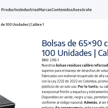
Productos
Industrias
Marcas
Contenidos
Asesórate
de 100 Unidades | Calibre 1
Bolsas de 65×90 c
100 Unidades | Cal
SKU:
2316-1
Nuestras
bolsas residuos calibre reforza
superior para el manejo de desechos de volu
Fabricadas con material recuperado de alta c
con la Ley 2232 de 2022 en Colombia, promovi
plásticos de un solo uso.
Por lo tanto
, su ca
excepcional frente a impactos y estiramiento
Disponibles en verde, negro y rojo, permiten 
conforme al código nacional.
Además
, al ser
entorno.
En consecuencia
, este paquete d