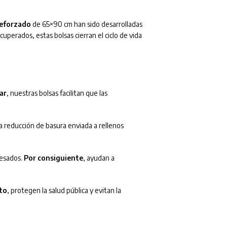
reforzado
de 65×90 cm han sido desarrolladas
uperados, estas bolsas cierran el ciclo de vida
ar
, nuestras bolsas facilitan que las
a reducción de basura enviada a rellenos
esados.
Por consiguiente
, ayudan a
to
, protegen la salud pública y evitan la