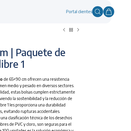
Portal clientes
m | Paquete de
ibre 1
do
de 65×90 cm ofrecen una resistencia
men medio y pesado en diversos sectores.
alidad, estas bolsas cumplen estrictamente
endo la sostenibilidad y la reducción de
libre 1 les proporciona una durabilidad
s, evitando rupturas accidentales.
una clasificación técnica de los desechos
 libres de PVC y cloro, son seguras para el
e 100 unidades es la solución económica y