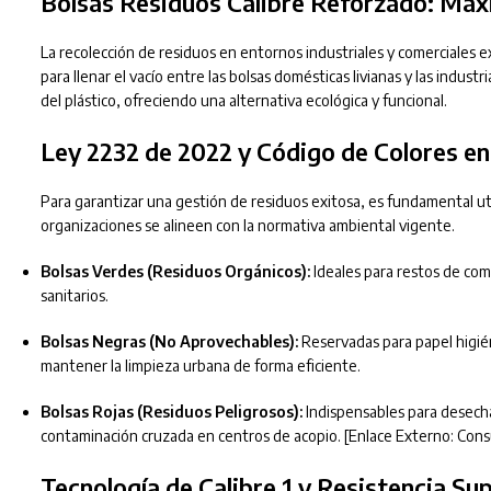
Bolsas Residuos Calibre Reforzado: Máx
La recolección de residuos en entornos industriales y comerciales 
para llenar el vacío entre las bolsas domésticas livianas y las industr
del plástico, ofreciendo una alternativa ecológica y funcional.
Ley 2232 de 2022 y Código de Colores e
Para garantizar una gestión de residuos exitosa, es fundamental ut
organizaciones se alineen con la normativa ambiental vigente.
Bolsas Verdes (Residuos Orgánicos):
Ideales para restos de com
sanitarios.
Bolsas Negras (No Aprovechables):
Reservadas para papel higié
mantener la limpieza urbana de forma eficiente.
Bolsas Rojas (Residuos Peligrosos):
Indispensables para desecha
contaminación cruzada en centros de acopio.
[Enlace Externo: Consu
Tecnología de Calibre 1 y Resistencia Su