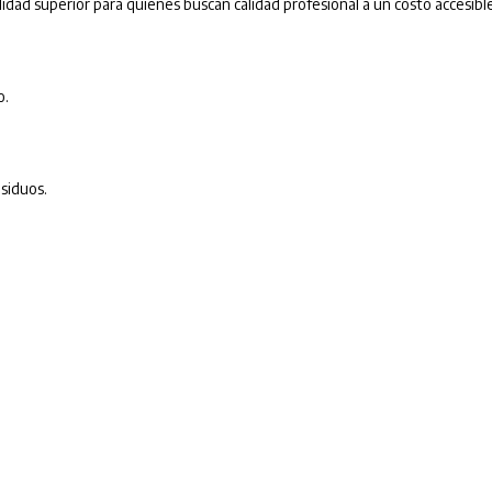
dad superior para quienes buscan calidad profesional a un costo accesible
o.
siduos.
.