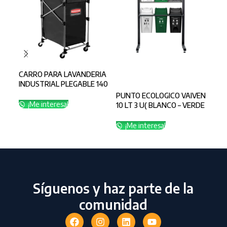
CARRO PARA LAVANDERIA
PUN
SELECCIONAR OPCIONES
INDUSTRIAL PLEGABLE 140
35 
LITROS
VER
PUNTO ECOLOGICO VAIVEN
¡Me interesa!
¡
10 LT 3 U( BLANCO – VERDE
-NEGRO)
¡Me interesa!
Síguenos y haz parte de la
comunidad