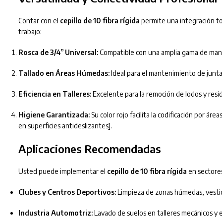
Contar con el
cepillo de 10 fibra rígida
permite una integración to
trabajo:
Rosca de 3/4” Universal:
Compatible con una amplia gama de mangos,
Tallado en Áreas Húmedas:
Ideal para el mantenimiento de junta
Eficiencia en Talleres:
Excelente para la remoción de lodos y resi
Higiene Garantizada:
Su color rojo facilita la codificación por á
en superficies antideslizantes].
Aplicaciones Recomendadas
Usted puede implementar el
cepillo de 10 fibra rígida
en sectore
Clubes y Centros Deportivos:
Limpieza de zonas húmedas, vestido
Industria Automotriz:
Lavado de suelos en talleres mecánicos y e