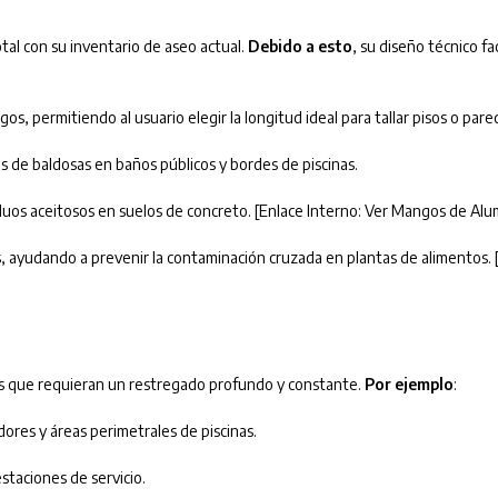
tal con su inventario de aseo actual.
Debido a esto
, su diseño técnico fa
 permitiendo al usuario elegir la longitud ideal para tallar pisos o pared
s de baldosas en baños públicos y bordes de piscinas.
duos aceitosos en suelos de concreto. [Enlace Interno: Ver Mangos de Al
reas, ayudando a prevenir la contaminación cruzada en plantas de alimentos
s que requieran un restregado profundo y constante.
Por ejemplo
:
res y áreas perimetrales de piscinas.
staciones de servicio.