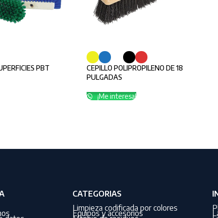
UPERFICIES PBT
CEPILLO POLIPROPILENO DE 18
PULGADAS
¡Me interesa!
A
CATEGORIAS
I
Limpieza codificada por colores
P
nos
Equipos y accesorios
L