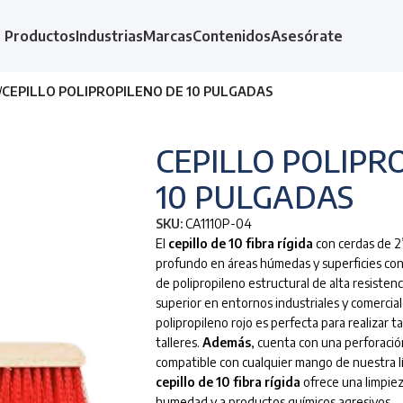
Productos
Industrias
Marcas
Contenidos
Asesórate
/
CEPILLO POLIPROPILENO DE 10 PULGADAS
CEPILLO POLIPR
10 PULGADAS
SKU:
CA1110P-04
El
cepillo de 10 fibra rígida
con cerdas de 2”
profundo en áreas húmedas y superficies con 
de polipropileno estructural de alta resistenc
superior en entornos industriales y comercia
polipropileno rojo es perfecta para realizar t
talleres.
Además
, cuenta con una perforació
compatible con cualquier mango de nuestra l
cepillo de 10 fibra rígida
ofrece una limpiez
humedad y a productos químicos agresivos.