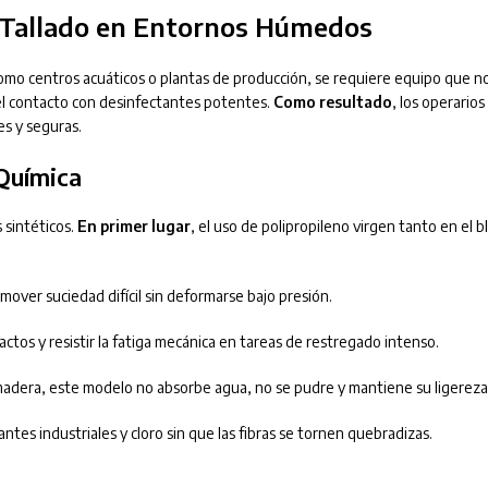
e Tallado en Entornos Húmedos
como centros acuáticos o plantas de producción, se requiere equipo que 
 el contacto con desinfectantes potentes.
Como resultado
, los operario
s y seguras.
 Química
s sintéticos.
En primer lugar
, el uso de polipropileno virgen tanto en el b
mover suciedad difícil sin deformarse bajo presión.
tos y resistir la fatiga mecánica en tareas de restregado intenso.
 madera, este modelo no absorbe agua, no se pudre y mantiene su ligereza
ntes industriales y cloro sin que las fibras se tornen quebradizas.