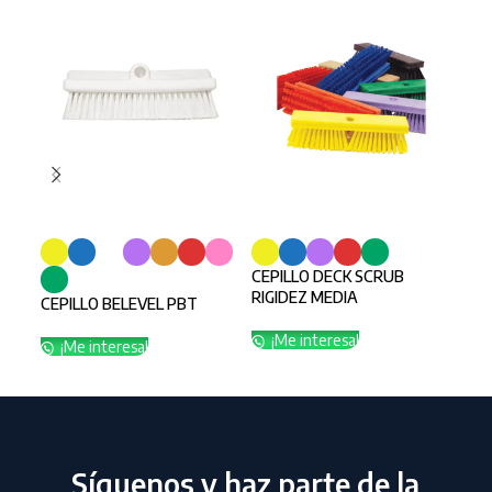
SELECCIONAR OPCIONES
SELECCIONAR OPCIONES
SE
CEPILLO DECK SCRUB
CEP
RIGIDEZ MEDIA
CEPILLO BELEVEL PBT
¡
¡Me interesa!
¡Me interesa!
Síguenos y haz parte de la