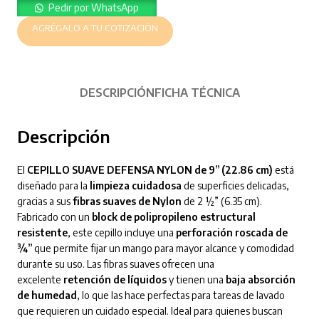
Pedir por WhatsApp
AGRÉGALO A TU COTIZACIÓN
DESCRIPCIÓN
FICHA TÉCNICA
Descripción
El
CEPILLO SUAVE DEFENSA NYLON de 9” (22.86 cm)
está
diseñado para la
limpieza cuidadosa
de superficies delicadas,
gracias a sus
fibras suaves de Nylon
de 2 ½” (6.35 cm).
Fabricado con un
block de polipropileno estructural
resistente
, este cepillo incluye una
perforación roscada de
¾”
que permite fijar un mango para mayor alcance y comodidad
durante su uso. Las fibras suaves ofrecen una
excelente
retención de líquidos
y tienen una
baja absorción
de humedad
, lo que las hace perfectas para tareas de lavado
que requieren un cuidado especial. Ideal para quienes buscan