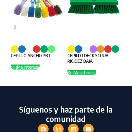
CEP
SELECCIONAR OPCIONES
SELECCIONAR OPCIONES
INO
¡
CEPILLO ANCHO PBT
CEPILLO DECK SCRUB
RIGIDEZ BAJA
¡Me interesa!
¡Me interesa!
Síguenos y haz parte de la
comunidad