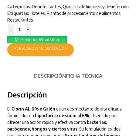
Categorías:
Desinfectantes
,
Químicos de limpieza y desinfección
Etiquetas:
Hoteles
,
Plantas de procesamiento de alimentos
,
Restaurantes
-
+
Pedir por WhatsApp
AGRÉGALO A TU COTIZACIÓN
DESCRIPCIÓN
FICHA TÉCNICA
Descripción
El
Clorin AL 6% x Galón
es un desinfectante de alta eficacia
formulado con
hipoclorito de sodio al 6%
, diseñado para
ofrecer una acción rápida y efectiva contra
bacterias,
patógenos, hongos y ciertos virus
. Su formulación es ideal
para entornos que requieren
altos estándares de higiene
,