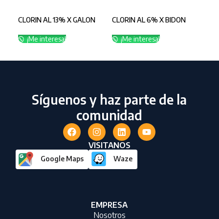
CLORIN AL 13% X GALON
CLORIN AL 6% X BIDON
SAN
¡Me interesa!
¡Me interesa!
¡
Síguenos y haz parte de la
comunidad
VISITANOS
Google Maps
Waze
EMPRESA
Nosotros