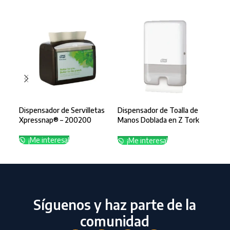
Dispensador de Servilletas
Dispensador de Toalla de
Disp
Xpressnap® – 200200
Manos Doblada en Z Tork
Man
Grande – 83494
Peq
¡Me interesa!
¡Me interesa!
¡
Síguenos y haz parte de la
comunidad