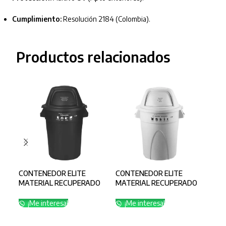
Cumplimiento:
Resolución 2184 (Colombia).
Productos relacionados
CONTENEDOR ELITE
CONTENEDOR ELITE
CON
MATERIAL RECUPERADO
MATERIAL RECUPERADO
MAT
121 LITROS NEGRO NO
121 LITROS BLANCO
121
APROVECHAB
APROVECHABLE
¡Me interesa!
¡Me interesa!
¡