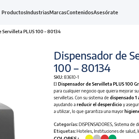
Productos
Industrias
Marcas
Contenidos
Asesórate
 Servilleta PLUS 100 – 80134
Dispensador de Se
100 – 80134
SKU:
83610-1
El
Dispensador de Servilleta PLUS 100 Gr
para cualquier negocio que quiera mejorar s
servilletas. Con su sistema de
dispensado 1 a
ayudando a
reducir el desperdicio
y asegur
a utilizar, lo que garantiza una mayor
higien
Categorías:
DISPENSADORES
,
Sistema de d
Etiquetas:
Hoteles
,
Instituciones de salud
,
COLORES