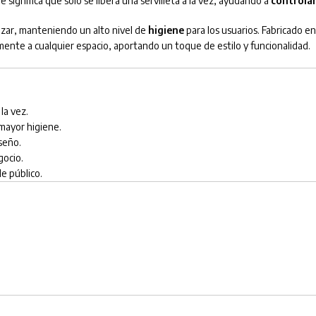
ue significa que solo se libera una servilleta a la vez, ayudando a
controla
lizar, manteniendo un alto nivel de
higiene
para los usuarios. Fabricado e
ente a cualquier espacio, aportando un toque de estilo y funcionalidad.
la vez.
 mayor higiene.
iseño.
gocio.
de público.