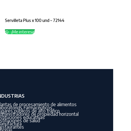
Servilleta Plus x 100 und – 72144
¡Me interesa!
NDUSTRIAS
lantas de procesamiento de alimentos
aboratorios Farmacéuticos
ugares públicos de alto tráfico
dministradores de propiedad horizontal
nstituciones educativas
nstituciones de salud
anufactura
estaurantes
ficinas