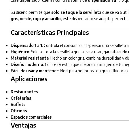
Este dispensador cuenta con un sistema de
dispensado 1 a 1
, lo q
Su diseño permite que
solo se toque la servilleta
que se va a uti
gris, verde, rojo y amarillo
, este dispensador se adapta perfectam
Características Principales
Dispensado 1 a 1
: Controla el consumo al dispensar una servilleta a 
Higiénico
: Solo se toca la servilleta que se va a usar, garantizando
Material resistente
: Hecho en color gris, combina durabilidad y d
Diseño moderno
: Colores y estilo que mejoran la imagen de tu ne
Fácil de usar y mantener
: Ideal para negocios con gran afluencia 
Aplicaciones
Restaurantes
Cafeterías
Buffets
Oficinas
Espacios comerciales
Ventajas