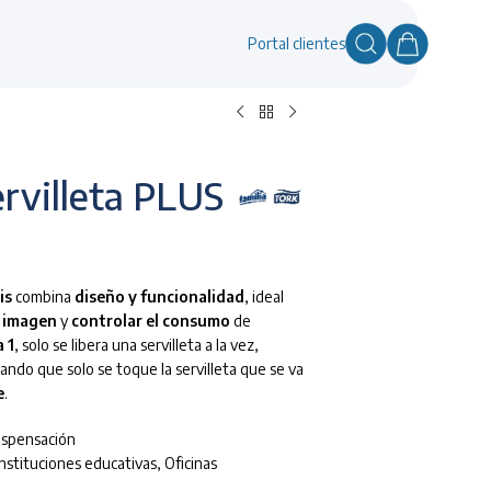
Portal clientes
rvilleta PLUS
is
combina
diseño y funcionalidad
, ideal
u
imagen
y
controlar el consumo
de
 1
, solo se libera una servilleta a la vez,
ando que solo se toque la servilleta que se va
e
.
ispensación
Instituciones educativas
,
Oficinas