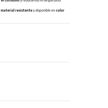
r el consumo
y reduciendo el desperdicio.
n
material resistente
y disponible en
color