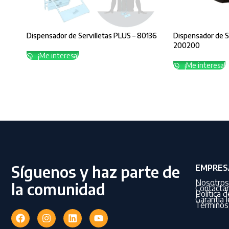
Dispensador de Servilletas PLUS – 80136
Dispensador de S
200200
¡Me interesa!
¡Me interesa!
Síguenos y haz parte de
EMPRES
Nosotros
la comunidad
Contácta
Política 
Garantía l
Términos 