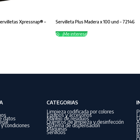
ervilletas Xpressnap® –
Servilleta Plus Madera x 100 und – 72146
¡Me interesa!
A
CATEGORIAS
I
Limpieza codificada por colores
P
nos
Equipos y accesorios
L
de datos
Manejo de residuos
L
egal
Químicos de limpieza y desinfección
A
y condiciones
Sistema de dispensación
I
Máquinas
I
Servicios
M
R
O