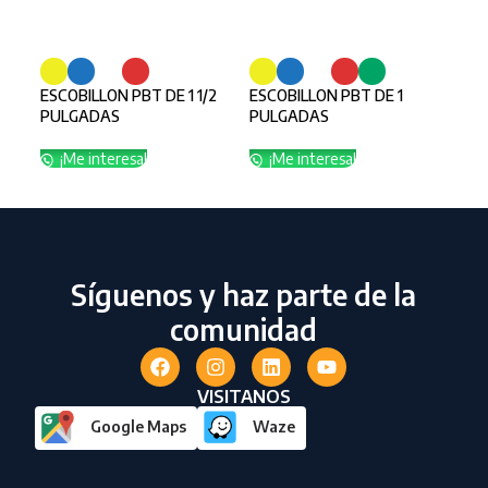
SELECCIONAR OPCIONES
SELECCIONAR OPCIONES
SE
ESCOBILLON PBT DE 1 1/2
ESCOBILLON PBT DE 1
ESC
PULGADAS
PULGADAS
PU
¡Me interesa!
¡Me interesa!
¡
Síguenos y haz parte de la
comunidad
VISITANOS
Google Maps
Waze