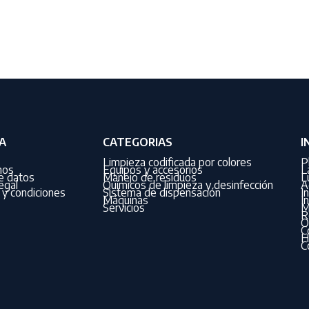
A
CATEGORIAS
I
Limpieza codificada por colores
P
nos
Equipos y accesorios
L
de datos
Manejo de residuos
L
egal
Químicos de limpieza y desinfección
A
y condiciones
Sistema de dispensación
I
Máquinas
I
Servicios
M
R
O
C
H
C