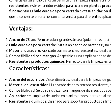
comerciales. Su ancho de 75 cm permite una limpieza rápida y unifo
resistentes
, este escurridor es ideal para su uso en
plantas proce
fundamental. El
hule verde de poro cerrado
evita la
anidación d
que lo convierte en una herramienta versátil para diferentes aplica
Ventajas:
Ancho de 75 cm
: Permite cubrir grandes áreas rápidamente, optim
Hule verde de poro cerrado
: Evita la anidación de bacterias y no 
Material duradero
: Fabricado con materiales resistentes, ideal pa
Compatibilidad con mangos
: Adaptable a una amplia variedad de
Resistente a productos químicos
: Perfecto para la limpieza en 
Características:
Ancho del escurridor
: 75 centímetros, ideal para la limpieza de g
Material del escurridor
: Hule verde de poro cerrado resistente, 
Compatibilidad
: Se puede utilizar con mangos de diversos tipos pa
Aplicaciones
: Limpieza de suelos en plantas procesadoras de alime
Resistente a químicos
: Diseñado para soportar productos de limpi