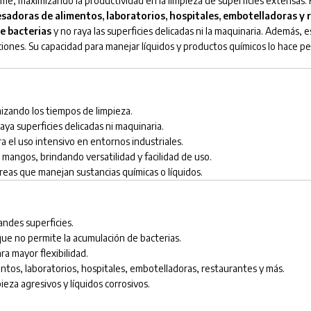
rme, maximizando la productividad en la limpieza de superficies extensas.
sadoras de alimentos, laboratorios, hospitales, embotelladoras y
e bacterias
y no raya las superficies delicadas ni la maquinaria. Además,
ciones. Su capacidad para manejar líquidos y productos químicos lo hace pe
izando los tiempos de limpieza.
raya superficies delicadas ni maquinaria.
ra el uso intensivo en entornos industriales.
 mangos, brindando versatilidad y facilidad de uso.
áreas que manejan sustancias químicas o líquidos.
randes superficies.
que no permite la acumulación de bacterias.
ra mayor flexibilidad.
ntos, laboratorios, hospitales, embotelladoras, restaurantes y más.
eza agresivos y líquidos corrosivos.