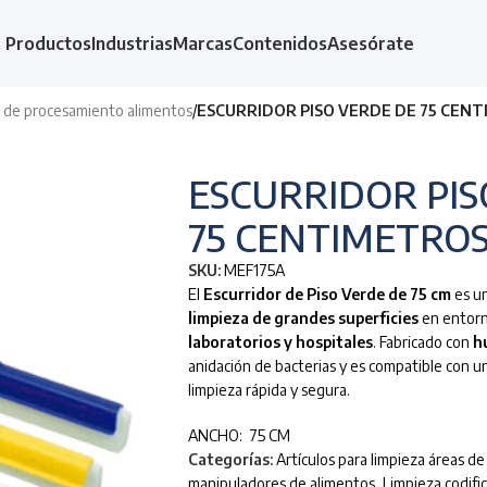
Productos
Industrias
Marcas
Contenidos
Asesórate
as de procesamiento alimentos
/
ESCURRIDOR PISO VERDE DE 75 CEN
ESCURRIDOR PIS
75 CENTIMETRO
SKU:
MEF175A
El
Escurridor de Piso Verde de 75 cm
es un
limpieza de grandes superficies
en entorn
laboratorios y hospitales
. Fabricado con
h
anidación de bacterias y es compatible con 
limpieza rápida y segura.
ANCHO: 75 CM
Categorías:
Artículos para limpieza áreas d
manipuladores de alimentos
,
Limpieza codifi