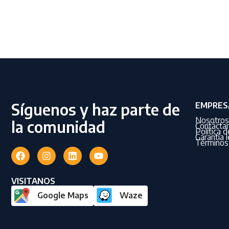
Síguenos y haz parte de
EMPRES
Nosotros
la comunidad
Contácta
Política 
Garantía l
Términos 
VISITANOS
Google Maps
Waze