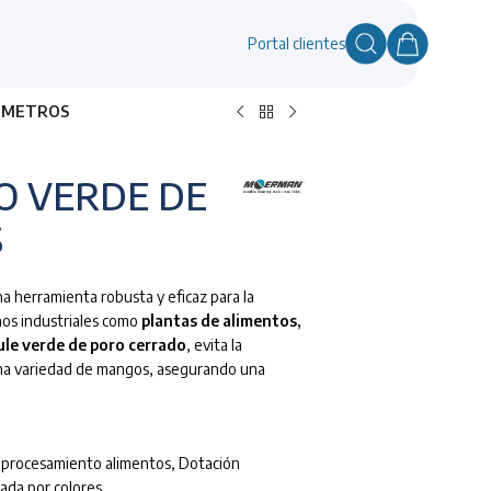
Portal clientes
TIMETROS
O VERDE DE
S
a herramienta robusta y eficaz para la
os industriales como
plantas de alimentos,
ule verde de poro cerrado
, evita la
una variedad de mangos, asegurando una
e procesamiento alimentos
,
Dotación
cada por colores