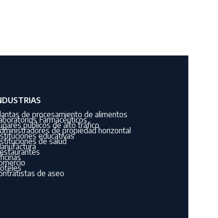
NDUSTRIAS
lantas de procesamiento de alimentos
aboratorios Farmacéuticos
ugares públicos de alto tráfico
dministradores de propiedad horizontal
nstituciones educativas
nstituciones de salud
anufactura
estaurantes
ficinas
omercio
oteles
ontratistas de aseo