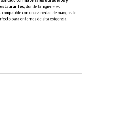
 Fabricado con
materiales duraderos y
 restaurantes
, donde la higiene es
 es compatible con una variedad de mangos, lo
rfecto para entornos de alta exigencia.