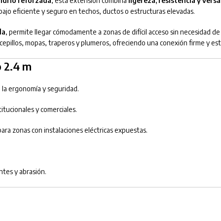
vidrio reforzada
, esta extensión combina
ligereza, resistencia y versa
abajo eficiente y seguro en techos, ductos o estructuras elevadas.
da
, permite llegar cómodamente a zonas de difícil acceso sin necesidad de
pillos, mopas, traperos y plumeros, ofreciendo una conexión firme y est
o 2.4 m
 la ergonomía y seguridad.
itucionales y comerciales.
 para zonas con instalaciones eléctricas expuestas.
ntes y abrasión.