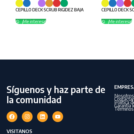
CEPILLO DECK SCRUB RIGIDEZ BAJA
CEPILLO DECK S
¡Me interesa!
¡Me interesa!
Síguenos y haz parte de
EMPRES
Nosotros
la comunidad
Contácta
Política 
Garantía l
Términos 
VISITANOS