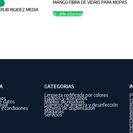
MANGO FIBRA DE VIDRIO PARA MOPAS
CRUB RIGIDEZ MEDIA
¡Me interesa!
A
CATEGORIAS
I
Limpieza codificada por colores
P
nos
Equipos y accesorios
L
de datos
Manejo de residuos
L
egal
Químicos de limpieza y desinfección
A
y condiciones
Sistema de dispensación
I
Máquinas
I
Servicios
M
R
O
C
H
C