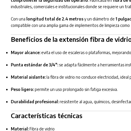
comprometer la seguridad del operario
. Fabricada en
fibra de 
industriales, comerciales e institucionales donde se requiere un tr
Con una
longitud total de 2.4 metros
y un diámetro de
1 pulga
compatible con una amplia gama de implementos de limpieza como ce
Beneficios de la extensión fibra de vidri
Mayor alcance:
evita el uso de escaleras o plataformas, mejorando
Punta estándar de 3/4″:
se adapta fácilmente a herramientas inst
Material aislante:
la fibra de vidrio no conduce electricidad, ideal
Peso ligero:
permite un uso prolongado sin fatiga excesiva.
Durabilidad profesional:
resistente al agua, químicos, desinfecta
Características técnicas
Material:
Fibra de vidrio