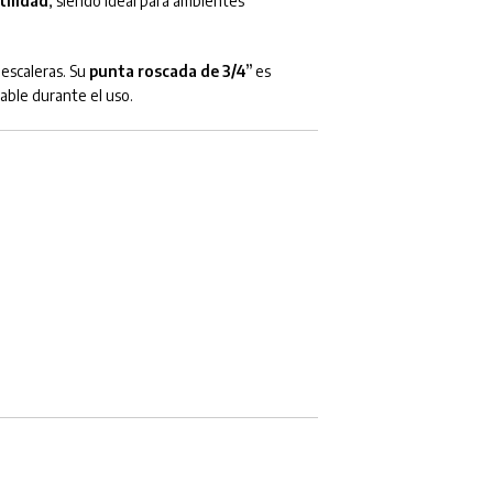
tilidad
, siendo ideal para ambientes
 escaleras. Su
punta roscada de 3/4”
es
able durante el uso.