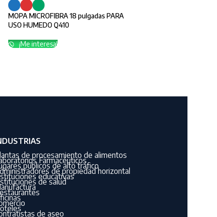
MOPA MICROFIBRA 18 pulgadas PARA
USO HUMEDO Q410
¡Me interesa!
NDUSTRIAS
lantas de procesamiento de alimentos
aboratorios Farmacéuticos
ugares públicos de alto tráfico
dministradores de propiedad horizontal
nstituciones educativas
nstituciones de salud
anufactura
estaurantes
ficinas
omercio
oteles
ontratistas de aseo