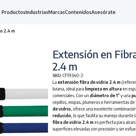
Productos
Industrias
Marcas
Contenidos
Asesórate
io 2.4 m
Extensión en Fibra
2.4 m
SKU:
CF19340-2
La
extensión fibra de vidrio 2.4 m
(referen
liviana, ideal para
limpieza en altura
en espa
comerciales. Con un
diámetro de 1”
y una
pu
cepillos, mopas, plumeros o herramientas de 
de vidrio
, ofrece una excelente combinació
reducido
, lo que facilita su manejo durante 
fibra de vidrio 2.4 m
es perfecta para alcan
superficies elevadas con precisión y sin esfue