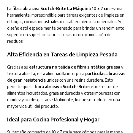
La
fibra abrasiva Scotch-Brite La Máquina 10 x 7 cm
es una
herramienta imprescindible para tareas exigentes de limpieza en
el hogar, cocinas industriales o establecimientos comerciales. Su
diseño está especialmente pensado para brindar un rendimiento
superior en superficies duras, sucias o con acumulación de
residuos.
Alta Eficiencia en Tareas de Limpieza Pesada
Gracias a su
estructura no tejida de fibra sintética gruesa
y
textura abierta, esta almohadilla incorpora
partículas abrasivas
de gran resistencia
unidas con una resina duradera. Esto
permite que la
fibra abrasiva Scotch-Brite
retire restos de
alimentos incrustados, grasa endurecida y otras impurezas con
rapidez y sin desgastarse fácilmente, lo que se traduce en una
mayor vida útil del producto.
Ideal para Cocina Profesional y Hogar
Su tamaño compacto de 10 x 7 cm la hace cómoda para la mano y