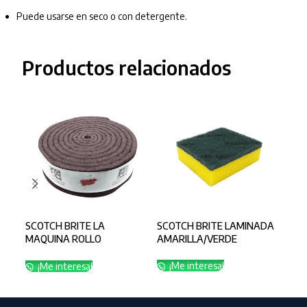
Puede usarse en seco o con detergente.
Productos relacionados
SCOTCH BRITE LA
SCOTCH BRITE LAMINADA
SCO
MAQUINA ROLLO
AMARILLA/VERDE
INS
10CMX5MT
¡Me interesa!
¡
¡Me interesa!