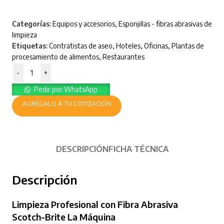
Categorías:
Equipos y accesorios
,
Esponjillas - fibras abrasivas de
limpieza
Etiquetas:
Contratistas de aseo
,
Hoteles
,
Oficinas
,
Plantas de
procesamiento de alimentos
,
Restaurantes
-
+
Pedir por WhatsApp
AGRÉGALO A TU COTIZACIÓN
DESCRIPCIÓN
FICHA TÉCNICA
Descripción
Limpieza Profesional con Fibra Abrasiva
Scotch-Brite La Máquina