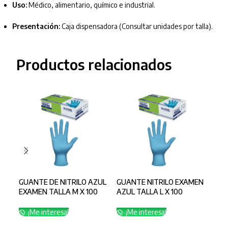
Uso:
Médico, alimentario, químico e industrial.
Presentación:
Caja dispensadora (Consultar unidades por talla).
Productos relacionados
GUANTE DE NITRILO AZUL
GUANTE NITRILO EXAMEN
GUA
EXAMEN TALLA M X 100
AZUL TALLA L X 100
AZU
CALIBRE 4
CALIBRE 8
CAL
¡Me interesa!
¡Me interesa!
¡