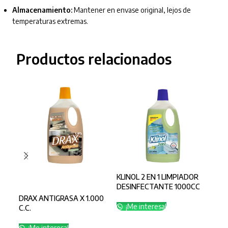
Almacenamiento:
Mantener en envase original, lejos de
temperaturas extremas.
Productos relacionados
KLINOL 2 EN 1 LIMPIADOR
KLI
SELECCIONAR OPCIONES
DESINFECTANTE 1000CC
DES
LIT
DRAX ANTIGRASA X 1.000
¡Me interesa!
¡
C.C.
¡Me interesa!