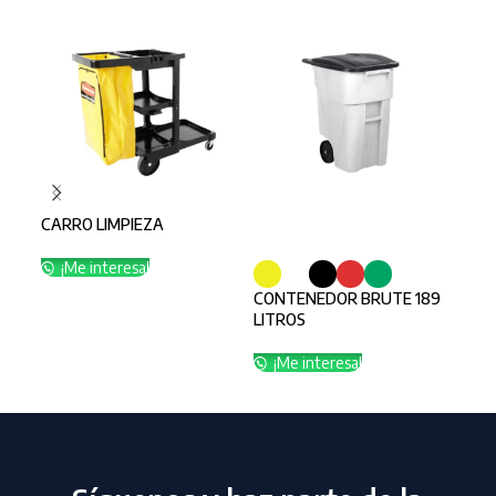
CARRO LIMPIEZA
SELECCIONAR OPCIONES
SE
¡Me interesa!
CONTENEDOR BRUTE 189
CON
LITROS
LT
¡Me interesa!
¡