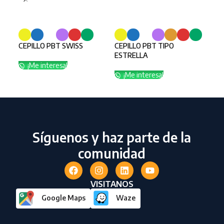
SELECCIONAR OPCIONES
SELECCIONAR OPCIONES
SE
CEPILLO PBT SWISS
CEPILLO PBT TIPO
CEP
ESTRELLA
TUB
¡Me interesa!
¡Me interesa!
¡
Síguenos y haz parte de la
comunidad
VISITANOS
Google Maps
Waze