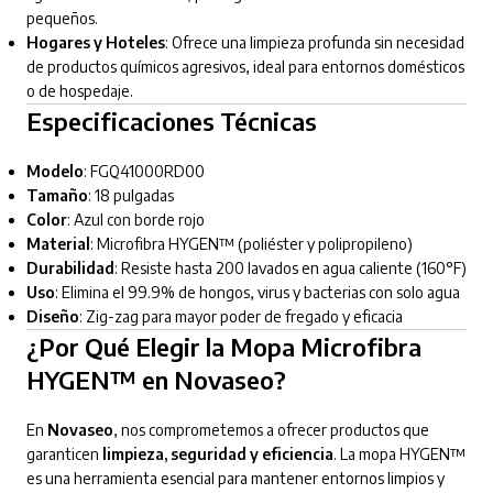
pequeños.
Hogares y Hoteles
: Ofrece una limpieza profunda sin necesidad
de productos químicos agresivos, ideal para entornos domésticos
o de hospedaje.
Especificaciones Técnicas
Modelo
: FGQ41000RD00
Tamaño
: 18 pulgadas
Color
: Azul con borde rojo
Material
: Microfibra HYGEN™ (poliéster y polipropileno)
Durabilidad
: Resiste hasta 200 lavados en agua caliente (160°F)
Uso
: Elimina el 99.9% de hongos, virus y bacterias con solo agua
Diseño
: Zig-zag para mayor poder de fregado y eficacia
¿Por Qué Elegir la Mopa Microfibra
HYGEN™ en Novaseo?
En
Novaseo
, nos comprometemos a ofrecer productos que
garanticen
limpieza, seguridad y eficiencia
. La mopa HYGEN™
es una herramienta esencial para mantener entornos limpios y