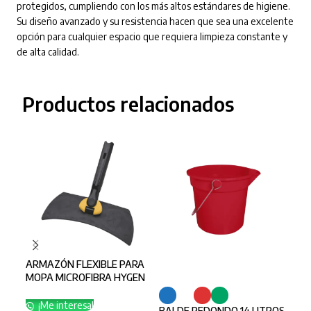
protegidos, cumpliendo con los más altos estándares de higiene.
Su diseño avanzado y su resistencia hacen que sea una excelente
opción para cualquier espacio que requiera limpieza constante y
de alta calidad.
Productos relacionados
ARMAZÓN FLEXIBLE PARA
SELECCIONAR OPCIONES
SE
MOPA MICROFIBRA HYGEN
TM RUBBERMAID
¡Me interesa!
BALDE REDONDO 14 LITROS
MOP