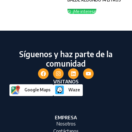
pul
HUM
¡Me interesa!
¡
Síguenos y haz parte de la
comunidad
VISITANOS
Google Maps
Waze
EMPRESA
Nosotros
Contáctanos