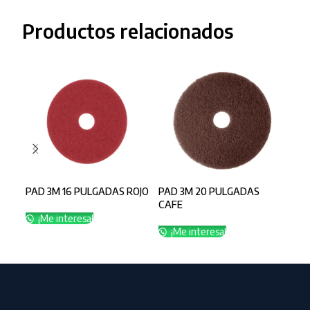
Productos relacionados
PAD 3M 16 PULGADAS ROJO
PAD 3M 20 PULGADAS
PAD
CAFE
PUL
UN
¡Me interesa!
¡Me interesa!
¡