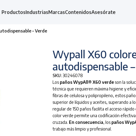
Productos
Industrias
Marcas
Contenidos
Asesórate
autodispensable – Verde
Wypall X60 colore
autodispensable –
SKU:
30246078
Los
paños WypAll® X60 verde
son la soluc
técnica que requieren máxima higiene y efici
fibras de celulosa y polipropileno, estos pañ
superior de líquidos y aceites, superando a l
regular de 150 paños facilita el acceso rápido
color verde permite una codificación efectiva
cruzada.
En consecuencia
, los
paños WypA
trabajo más limpio y profesional.