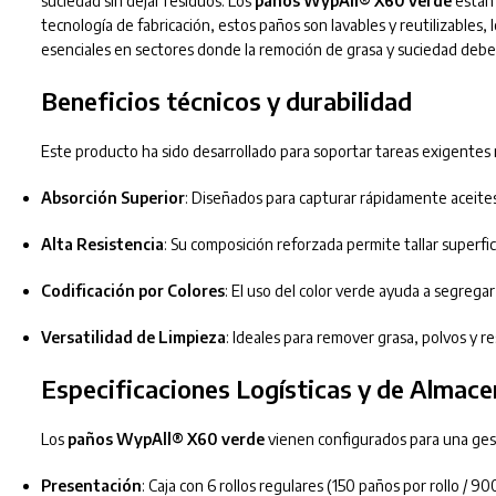
suciedad sin dejar residuos. Los
paños WypAll® X60 verde
están 
tecnología de fabricación, estos paños son lavables y reutilizables
esenciales en sectores donde la remoción de grasa y suciedad debe s
Beneficios técnicos y durabilidad
Este producto ha sido desarrollado para soportar tareas exigentes
Absorción Superior
: Diseñados para capturar rápidamente aceites
Alta Resistencia
: Su composición reforzada permite tallar superfi
Codificación por Colores
: El uso del color verde ayuda a segregar
Versatilidad de Limpieza
: Ideales para remover grasa, polvos y r
Especificaciones Logísticas y de Almac
Los
paños WypAll® X60 verde
vienen configurados para una gest
Presentación
: Caja con 6 rollos regulares (150 paños por rollo / 90