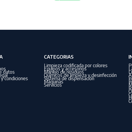
A
CATEGORIAS
I
Limpieza codificada por colores
P
nos
Equipos y accesorios
L
de datos
Manejo de residuos
L
egal
Químicos de limpieza y desinfección
A
y condiciones
Sistema de dispensación
I
Máquinas
I
Servicios
M
R
O
C
H
C