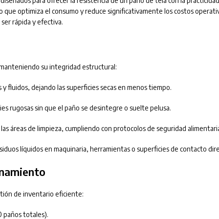
diseñados para ofrecer la resistencia de un paño de tela con la practicida
, lo que optimiza el consumo y reduce significativamente los costos opera
er rápida y efectiva.
 manteniendo su integridad estructural:
 y fluidos, dejando las superficies secas en menos tiempo.
cies rugosas sin que el paño se desintegre o suelte pelusa.
 las áreas de limpieza, cumpliendo con protocolos de seguridad alimentaria
esiduos líquidos en maquinaria, herramientas o superficies de contacto dir
enamiento
ión de inventario eficiente:
0 paños totales).