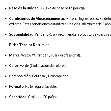
Peso de la unidad
: 3.78 kg de peso neto por caja.
Condiciones de Almacenamiento
: Material higroscópico. Se de
externa. Estas condiciones garantizan una vida útil mínima de 5 año
Sostenibilidad
: Kimberly-Clark recomienda la práctica de «cero r
Ficha Técnica Resumida
Marca
: WypAll® (Kimberly-Clark Professional).
Color
: Verde (Codificación de colores).
Composición
: Celulosa y Polipropileno.
Formato
: Rollo regular lavable.
Capacidad
: 6 rollos x 150 paños.