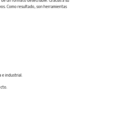
d de un formato desechable. Gracias a su
tivos. Como resultado, son herramientas
 e industrial.
ecto.