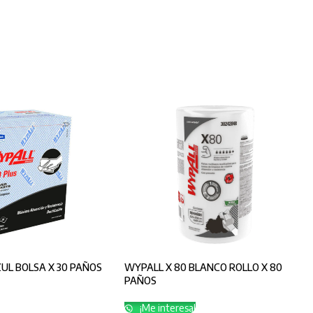
UL BOLSA X 30 PAÑOS
WYPALL X 80 BLANCO ROLLO X 80
PAÑOS
¡Me interesa!