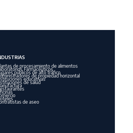
NDUSTRIAS
lantas de procesamiento de alimentos
aboratorios Farmacéuticos
ugares públicos de alto tráfico
dministradores de propiedad horizontal
nstituciones educativas
nstituciones de salud
anufactura
estaurantes
ficinas
omercio
oteles
ontratistas de aseo