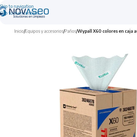
Skip to navigation
Skip to main content
Inicio
/
Equipos y accesorios
/
Paños
/
Wypall X60 colores en caja 