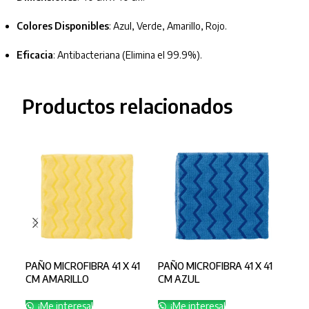
Colores Disponibles
: Azul, Verde, Amarillo, Rojo.
Eficacia
: Antibacteriana (Elimina el 99.9%).
Productos relacionados
PAÑO MICROFIBRA 41 X 41
PAÑO MICROFIBRA 41 X 41
PAÑ
CM AMARILLO
CM AZUL
CM 
¡Me interesa!
¡Me interesa!
¡