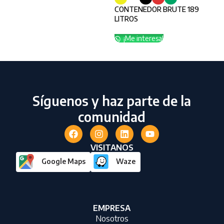
CONTENEDOR BRUTE 189
CON
LITROS
LT
¡Me interesa!
¡
Síguenos y haz parte de la
comunidad
VISITANOS
Google Maps
Waze
EMPRESA
Nosotros