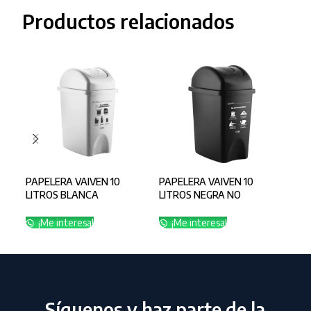
Productos relacionados
PAPELERA VAIVEN 10
PAPELERA VAIVEN 10
PAP
LITROS BLANCA
LITROS NEGRA NO
LIT
RECICLABLE
APROVECHABLE
¡
¡Me interesa!
¡Me interesa!
Síguenos y haz parte de la