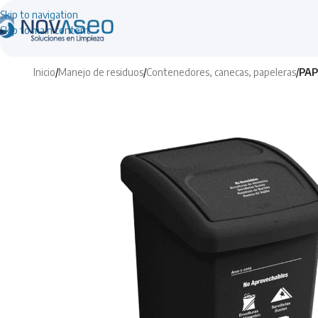
Skip to navigation
Skip to main content
Inicio
/
Manejo de residuos
/
Contenedores, canecas, papeleras
/
PAP