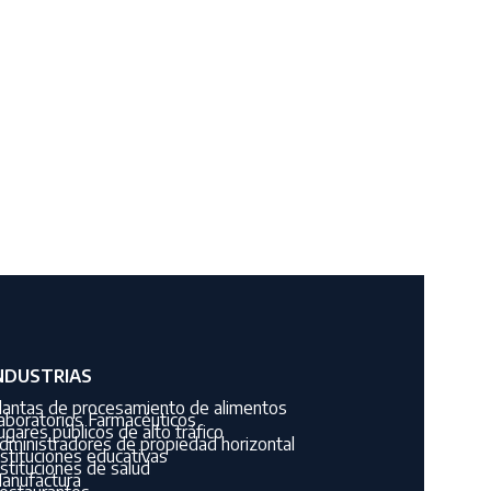
NDUSTRIAS
lantas de procesamiento de alimentos
aboratorios Farmacéuticos
ugares públicos de alto tráfico
dministradores de propiedad horizontal
nstituciones educativas
nstituciones de salud
anufactura