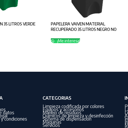
N 35 LITROS VERDE
PAPELERA VAIVEN MATERIAL
RECUPERADO 35 LITROS NEGRO NO
APROVECHABLE
¡Me interesa!
A
CATEGORIAS
I
Limpieza codificada por colores
P
nos
Equipos y accesorios
L
de datos
Manejo de residuos
L
egal
Químicos de limpieza y desinfección
A
y condiciones
Sistema de dispensación
I
Máquinas
I
Servicios
M