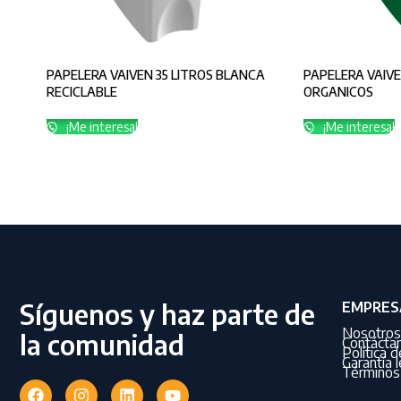
PAPELERA VAIVEN 35 LITROS BLANCA
PAPELERA VAIVE
RECICLABLE
ORGANICOS
¡Me interesa!
¡Me interesa!
Síguenos y haz parte de
EMPRES
Nosotros
la comunidad
Contácta
Política 
Garantía l
Términos 