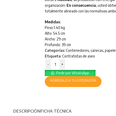
organización.
En consecuencia
, usted obti
totalmente alineado con las normativas ambi
Medidas:
Peso:1.40 kg
Alto: 54.5 cm
Ancho: 29 cm
Profundo: 39 cm
Categorías:
Contenedores, canecas, papele
Etiqueta:
Contratistas de aseo
-
+
Pedir por WhatsApp
AGRÉGALO A TU COTIZACIÓN
DESCRIPCIÓN
FICHA TÉCNICA