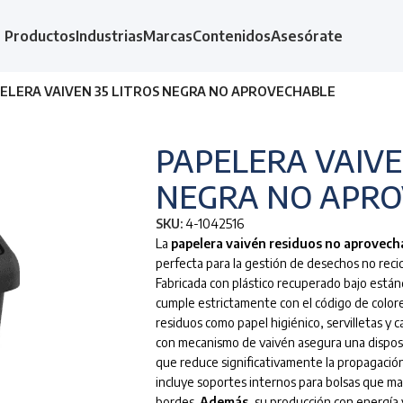
Productos
Industrias
Marcas
Contenidos
Asesórate
ELERA VAIVEN 35 LITROS NEGRA NO APROVECHABLE
PAPELERA VAIVE
NEGRA NO APR
SKU:
4-1042516
La
papelera vaivén residuos no aprovech
perfecta para la gestión de desechos no recicl
Fabricada con plástico recuperado bajo están
cumple estrictamente con el código de colores 
residuos como papel higiénico, servilletas y
con mecanismo de vaivén asegura una disposici
que reduce significativamente la propagación
incluye soportes internos para bolsas que man
bordes.
Además
, su producción con energía 