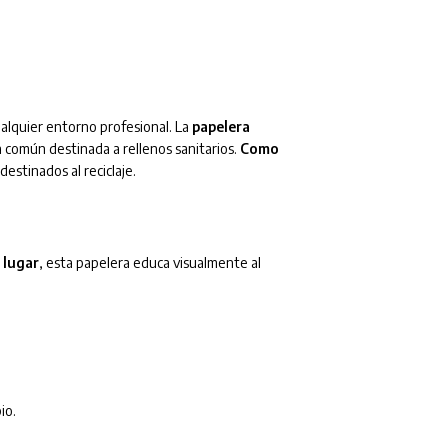
ualquier entorno profesional. La
papelera
a común destinada a rellenos sanitarios.
Como
estinados al reciclaje.
 lugar
, esta papelera educa visualmente al
io.