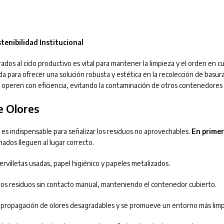
tenibilidad Institucional
dos al ciclo productivo es vital para mantener la limpieza y el orden en c
ada para ofrecer una solución robusta y estética en la recolección de basur
operen con eficiencia, evitando la contaminación de otros contenedores d
e Olores
o es indispensable para señalizar los residuos no aprovechables.
En primer
ados lleguen al lugar correcto.
ervilletas usadas, papel higiénico y papeles metalizados.
 los residuos sin contacto manual, manteniendo el contenedor cubierto.
la propagación de olores desagradables y se promueve un entorno más limp