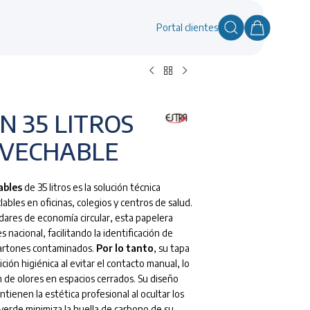
Portal clientes
N 35 LITROS
OVECHABLE
ables
de 35 litros es la solución técnica
ables en oficinas, colegios y centros de salud.
dares de economía circular, esta papelera
nacional, facilitando la identificación de
 cartones contaminados.
Por lo tanto
, su tapa
ón higiénica al evitar el contacto manual, lo
 de olores en espacios cerrados. Su diseño
tienen la estética profesional al ocultar los
verde minimiza la huella de carbono de su