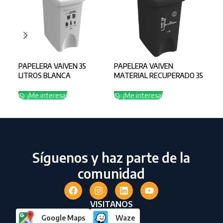
PAPELERA VAIVEN 35
PAPELERA VAIVEN
PAP
LITROS BLANCA
MATERIAL RECUPERADO 35
MAT
RECICLABLE
LITROS NEGRO NO
LIT
APROVECHABLE
¡Me interesa!
¡Me interesa!
¡
Síguenos y haz parte de la
comunidad
VISITANOS
Google Maps
Waze