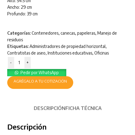
Alto: 54.5 cm
Ancho: 29 cm
Profundo: 39 cm
Categorías:
Contenedores, canecas, papeleras
,
Manejo de
residuos
Etiquetas:
Administradores de propiedad horizontal
,
Contratistas de aseo
,
Instituciones educativas
,
Oficinas
-
+
Pedir por WhatsApp
AGRÉGALO A TU COTIZACIÓN
DESCRIPCIÓN
FICHA TÉCNICA
Descripción