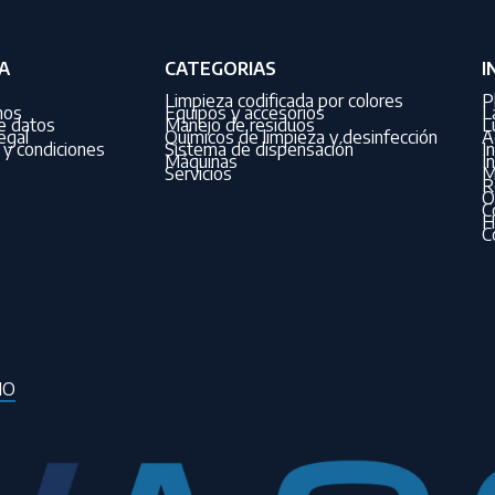
A
CATEGORIAS
I
Limpieza codificada por colores
P
nos
Equipos y accesorios
L
de datos
Manejo de residuos
L
egal
Químicos de limpieza y desinfección
A
y condiciones
Sistema de dispensación
I
Máquinas
I
Servicios
M
R
O
C
H
C
IO