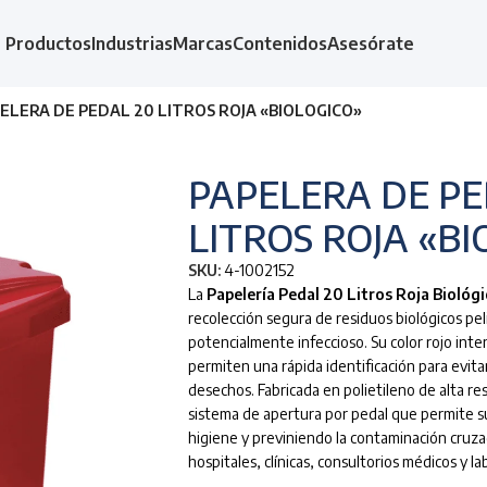
Productos
Industrias
Marcas
Contenidos
Asesórate
ELERA DE PEDAL 20 LITROS ROJA «BIOLOGICO»
PAPELERA DE PE
LITROS ROJA «B
SKU:
4-1002152
La
Papelería Pedal 20 Litros Roja Biológ
recolección segura de residuos biológicos pe
potencialmente infeccioso. Su color rojo inten
permiten una rápida identificación para evitar 
desechos. Fabricada en polietileno de alta res
sistema de apertura por pedal que permite s
higiene y previniendo la contaminación cruza
hospitales, clínicas, consultorios médicos y la