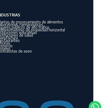
NDUSTRIAS
lantas de procesamiento de alimentos
aboratorios Farmacéuticos
ugares públicos de alto tráfico
dministradores de propiedad horizontal
nstituciones educativas
nstituciones de salud
anufactura
estaurantes
ficinas
omercio
oteles
ontratistas de aseo