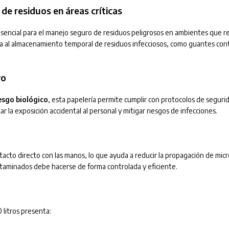
 de residuos en áreas críticas
encial para el manejo seguro de residuos peligrosos en ambientes que re
ada al almacenamiento temporal de residuos infecciosos, como guantes con
vo
esgo biológico
, esta papelería permite cumplir con protocolos de segurid
r la exposición accidental al personal y mitigar riesgos de infecciones.
tacto directo con las manos, lo que ayuda a reducir la propagación de mic
taminados debe hacerse de forma controlada y eficiente.
 litros presenta: