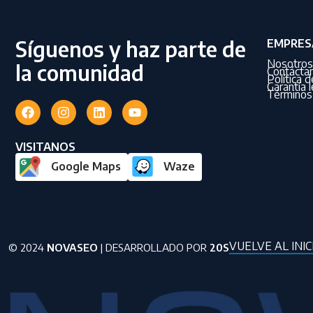
Síguenos y haz parte de
EMPRES
Nosotros
la comunidad
Contácta
Política 
Garantía l
Términos 
VISITANOS
Google Maps
Waze
VUELVE AL INIC
© 2024
NOVASEO
| DESARROLLADO POR
20S