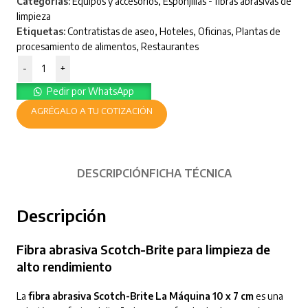
Categorías:
Equipos y accesorios
,
Esponjillas - fibras abrasivas de
limpieza
Etiquetas:
Contratistas de aseo
,
Hoteles
,
Oficinas
,
Plantas de
procesamiento de alimentos
,
Restaurantes
-
+
Pedir por WhatsApp
AGRÉGALO A TU COTIZACIÓN
DESCRIPCIÓN
FICHA TÉCNICA
Descripción
Fibra abrasiva Scotch-Brite para limpieza de
alto rendimiento
La
fibra abrasiva Scotch-Brite La Máquina 10 x 7 cm
es una