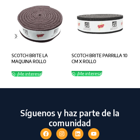
SCOTCH BRITE LA
SCOTCH BRITE PARRILLA 10
SCO
MAQUINA ROLLO
CM X ROLLO
INS
10CMX5MT
¡Me interesa!
¡
¡Me interesa!
Síguenos y haz parte de la
comunidad