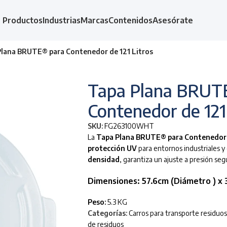
Productos
Industrias
Marcas
Contenidos
Asesórate
lana BRUTE® para Contenedor de 121 Litros
Tapa Plana BRUT
Contenedor de 121
SKU:
FG263100WHT
La
Tapa Plana BRUTE® para Contenedor d
protección UV
para entornos industriales y
densidad
, garantiza un ajuste a presión seg
Dimensiones:
57.6cm (Diámetro ) x 3
Peso:
5.3 KG
Categorías:
Carros para transporte residuos
de residuos