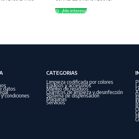
¡Me interesa!
A
CATEGORIAS
I
Limpieza codificada por colores
P
nos
Equipos y accesorios
L
de datos
Manejo de residuos
L
egal
Químicos de limpieza y desinfección
A
y condiciones
Sistema de dispensación
I
Máquinas
I
Servicios
M
R
O
C
H
C