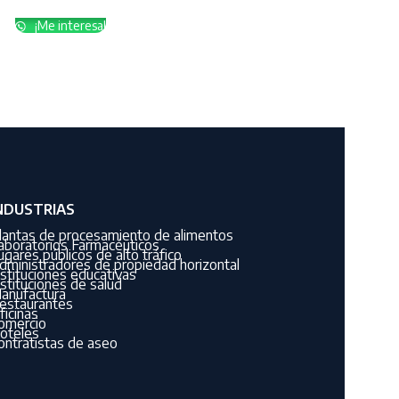
¡Me interesa!
NDUSTRIAS
lantas de procesamiento de alimentos
aboratorios Farmacéuticos
ugares públicos de alto tráfico
dministradores de propiedad horizontal
nstituciones educativas
nstituciones de salud
anufactura
estaurantes
ficinas
omercio
oteles
ontratistas de aseo