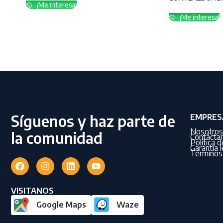
¡Me interesa!
¡Me interesa!
Síguenos y haz parte de
EMPRES
Nosotros
la comunidad
Contácta
Política 
Garantía l
Términos 
VISITANOS
Google Maps
Waze