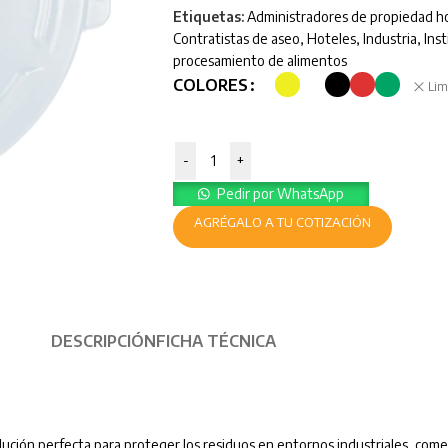
Etiquetas:
Administradores de propiedad ho
Contratistas de aseo
,
Hoteles
,
Industria
,
Ins
procesamiento de alimentos
COLORES
Lim
-
+
Pedir por WhatsApp
AGRÉGALO A TU COTIZACIÓN
DESCRIPCIÓN
FICHA TÉCNICA
lución perfecta para proteger los residuos en entornos industriales, comer