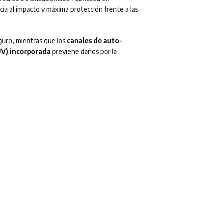
ncia al impacto y máxima protección frente a las
guro, mientras que los
canales de auto-
UV) incorporada
previene daños por la