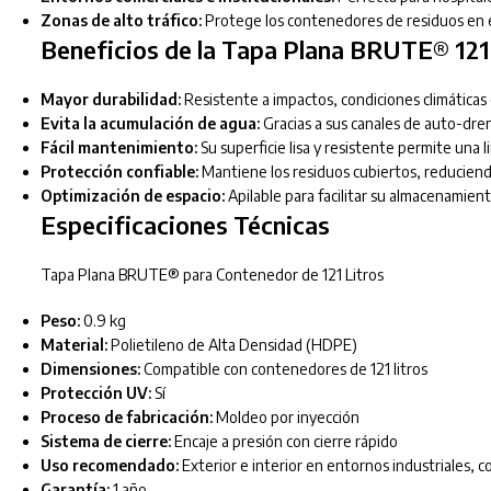
Zonas de alto tráfico:
Protege los contenedores de residuos en e
Beneficios de la Tapa Plana BRUTE® 121
Mayor durabilidad:
Resistente a impactos, condiciones climáticas
Evita la acumulación de agua:
Gracias a sus canales de auto-dren
Fácil mantenimiento:
Su superficie lisa y resistente permite una li
Protección confiable:
Mantiene los residuos cubiertos, reduciendo
Optimización de espacio:
Apilable para facilitar su almacenamien
Especificaciones Técnicas
Tapa Plana BRUTE® para Contenedor de 121 Litros
Peso:
0.9 kg
Material:
Polietileno de Alta Densidad (HDPE)
Dimensiones:
Compatible con contenedores de 121 litros
Protección UV:
Sí
Proceso de fabricación:
Moldeo por inyección
Sistema de cierre:
Encaje a presión con cierre rápido
Uso recomendado:
Exterior e interior en entornos industriales, c
Garantía:
1 año