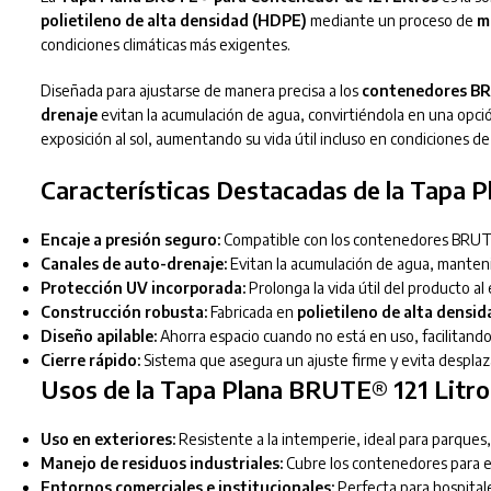
polietileno de alta densidad (HDPE)
mediante un proceso de
m
condiciones climáticas más exigentes.
Diseñada para ajustarse de manera precisa a los
contenedores BRU
drenaje
evitan la acumulación de agua, convirtiéndola en una opci
exposición al sol, aumentando su vida útil incluso en condiciones de
Características Destacadas de la Tapa 
Encaje a presión seguro:
Compatible con los contenedores BRUTE®
Canales de auto-drenaje:
Evitan la acumulación de agua, mantenie
Protección UV incorporada:
Prolonga la vida útil del producto al 
Construcción robusta:
Fabricada en
polietileno de alta densi
Diseño apilable:
Ahorra espacio cuando no está en uso, facilitand
Cierre rápido:
Sistema que asegura un ajuste firme y evita desplaz
Usos de la Tapa Plana BRUTE® 121 Litro
Uso en exteriores:
Resistente a la intemperie, ideal para parques,
Manejo de residuos industriales:
Cubre los contenedores para evi
Entornos comerciales e institucionales:
Perfecta para hospitale