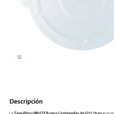
Clic para ampliar
Descripción
La
Tapa Plana BRUTE® para Contenedor de 121 Litros
es la so