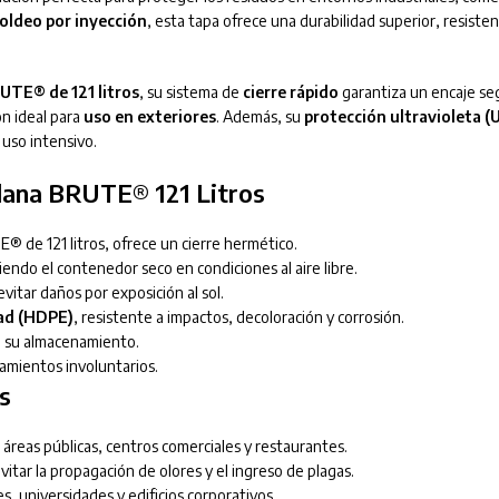
oldeo por inyección
, esta tapa ofrece una durabilidad superior, resiste
TE® de 121 litros
, su sistema de
cierre rápido
garantiza un encaje se
ón ideal para
uso en exteriores
. Además, su
protección ultravioleta (
 uso intensivo.
Plana BRUTE® 121 Litros
 de 121 litros, ofrece un cierre hermético.
ndo el contenedor seco en condiciones al aire libre.
evitar daños por exposición al sol.
dad (HDPE)
, resistente a impactos, decoloración y corrosión.
o su almacenamiento.
amientos involuntarios.
s
 áreas públicas, centros comerciales y restaurantes.
tar la propagación de olores y el ingreso de plagas.
s, universidades y edificios corporativos.