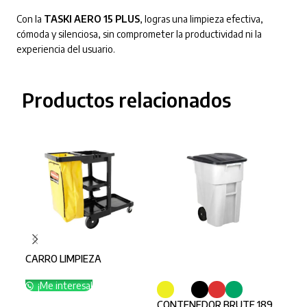
Con la
TASKI AERO 15 PLUS
, logras una limpieza efectiva,
cómoda y silenciosa, sin comprometer la productividad ni la
experiencia del usuario.
Productos relacionados
CARRO LIMPIEZA
SELECCIONAR OPCIONES
SE
¡Me interesa!
CONTENEDOR BRUTE 189
CON