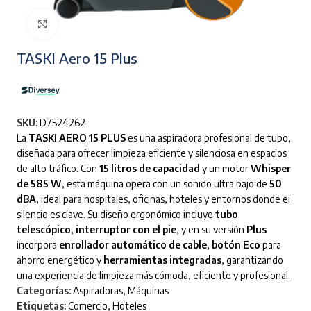
Clic para ampliar
TASKI Aero 15 Plus
SKU:
D7524262
La
TASKI AERO 15 PLUS
es una aspiradora profesional de tubo,
diseñada para ofrecer limpieza eficiente y silenciosa en espacios
de alto tráfico. Con
15 litros de capacidad
y un motor
Whisper
de 585 W
, esta máquina opera con un sonido ultra bajo de
50
dBA
, ideal para hospitales, oficinas, hoteles y entornos donde el
silencio es clave. Su diseño ergonómico incluye
tubo
telescópico
,
interruptor con el pie
, y en su versión
Plus
incorpora
enrollador automático de cable
,
botón Eco
para
ahorro energético y
herramientas integradas
, garantizando
una experiencia de limpieza más cómoda, eficiente y profesional.
Categorías:
Aspiradoras
,
Máquinas
Etiquetas:
Comercio
,
Hoteles