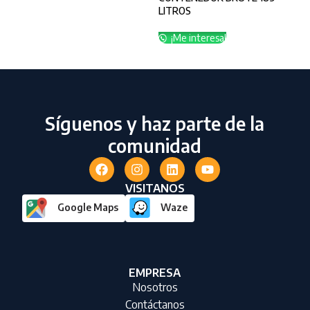
LITROS
LT
¡Me interesa!
¡
Síguenos y haz parte de la
comunidad
VISITANOS
Google Maps
Waze
EMPRESA
Nosotros
Contáctanos