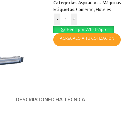
Categorías:
Aspiradoras
,
Máquinas
Etiquetas:
Comercio
,
Hoteles
-
+
Pedir por WhatsApp
AGRÉGALO A TU COTIZACIÓN
DESCRIPCIÓN
FICHA TÉCNICA