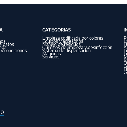
A
CATEGORIAS
I
Limpieza codificada por colores
P
nos
Equipos y accesorios
L
de datos
Manejo de residuos
L
egal
Químicos de limpieza y desinfección
A
y condiciones
Sistema de dispensación
I
Máquinas
I
Servicios
M
R
O
C
H
C
IO