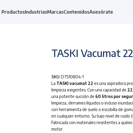
Productos
Industrias
Marcas
Contenidos
Asesórate
TASKI Vacumat 22
SKU:
D7510804-1
La
TASKI vacumat 22
es una aspiradora pro
limpieza exigentes. Con una capacidad de
22
una potente succión de
60 litros por segu
limpieza, derrames líquidos o incluso inundac
con herramienta de suelo o escobilla de goma
en cualquier entorno. Su bajo nivel de ruido 
Fabricada con materiales resistentes a químic
motor.