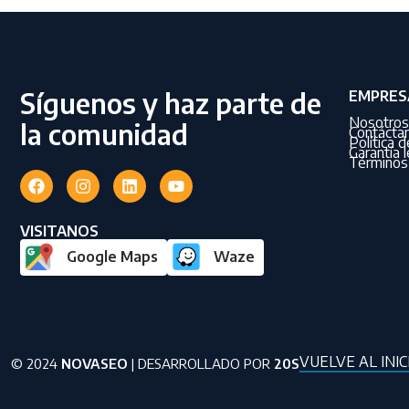
Síguenos y haz parte de
EMPRES
Nosotros
la comunidad
Contácta
Política 
Garantía l
Términos 
VISITANOS
Google Maps
Waze
VUELVE AL INIC
© 2024
NOVASEO
| DESARROLLADO POR
20S