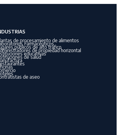
NDUSTRIAS
lantas de procesamiento de alimentos
aboratorios Farmacéuticos
ugares públicos de alto tráfico
dministradores de propiedad horizontal
nstituciones educativas
nstituciones de salud
anufactura
estaurantes
ficinas
omercio
oteles
ontratistas de aseo