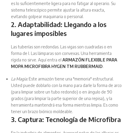
es lo suficientemente ligera para no fatigar al operario. Su
sistema telescópico permite ajustar la altura exacta,
evitando golpear maquinaria o personal.
2. Adaptabilidad: Llegando a los
lugares imposibles
Las tuberías son redondas. Las vigas son cuadradas o en
forma de I. Las lámparas son convexas. Una herramienta
rígida no sirve. Aquí entra el
ARMAZÓN FLEXIBLE PARA
MOPA MICROFIBRA HYGEN TM RUBBERMAID
.
La Magia:
Este armazón tiene una "memoria" estructural.
Usted puede doblarlo con la mano para darle la forma de arco
(para limpiar sobre un tubo redondo) o en ángulo de 90
grados (para limpiar la parte superior de una repisa), y la
herramienta mantendrá esa forma mientras limpia. Es como
tener un brazo biónico moldeable.
3. Captura: Tecnología de Microfibra
En la industria de alimentos,
barrer
el polvo de las alturas es