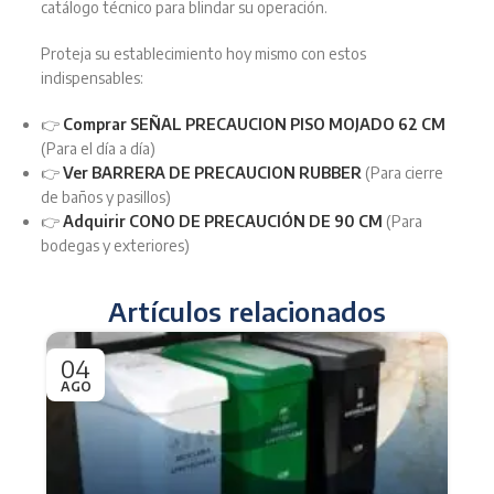
catálogo técnico para blindar su operación.
Proteja su establecimiento hoy mismo con estos
indispensables:
👉
Comprar SEÑAL PRECAUCION PISO MOJADO 62 CM
(Para el día a día)
👉
Ver BARRERA DE PRECAUCION RUBBER
(Para cierre
de baños y pasillos)
👉
Adquirir CONO DE PRECAUCIÓN DE 90 CM
(Para
bodegas y exteriores)
Artículos relacionados
04
0
AGO
JU