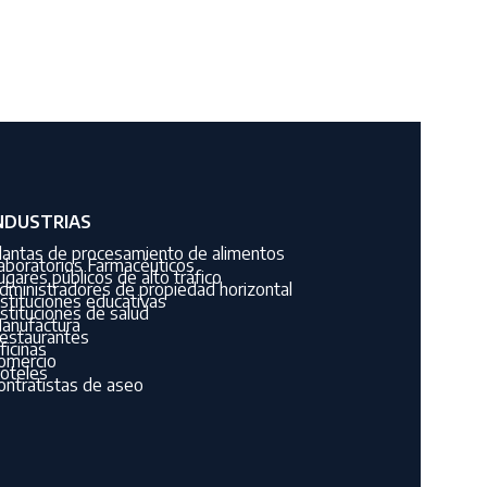
NDUSTRIAS
lantas de procesamiento de alimentos
aboratorios Farmacéuticos
ugares públicos de alto tráfico
dministradores de propiedad horizontal
nstituciones educativas
nstituciones de salud
anufactura
estaurantes
ficinas
omercio
oteles
ontratistas de aseo