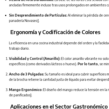
ancladas firmemente incluso tras usos prolongados en ambientes cá
Sin Desprendimiento de Partículas:
Al eliminar la pérdida de cer
panadería Novaseo].
Ergonomía y Codificación de Colores
La eficiencia en una cocina industrial depende del orden y la facilid
trabajo diario.
Visibilidad y Control (Amarillo):
El color amarillo vibrante no sol
específicos (como derivados lácteos o huevo).
Por lo tanto
, se mi
Ancho de 3 Pulgadas:
Su tamaño es ideal para cubrir superficies 
de la brocha retiene la cantidad justa de líquido para evitar desperdi
Mango Ergonómico:
El diseño del mango reduce la tensión en la
de panificados].
Aplicaciones en el Sector Gastronómico