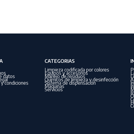
A
CATEGORIAS
I
Limpieza codificada por colores
P
nos
Equipos y accesorios
L
de datos
Manejo de residuos
L
egal
Químicos de limpieza y desinfección
A
y condiciones
Sistema de dispensación
I
Máquinas
I
Servicios
M
R
O
C
H
C