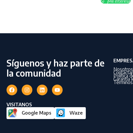
¡Me interesa!
Síguenos y haz parte de
EMPRES
Nosotros
la comunidad
Contácta
Política 
Garantía l
Términos 
VISITANOS
Google Maps
Waze