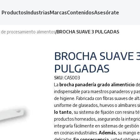
Productos
Industrias
Marcas
Contenidos
Asesórate
as de procesamiento alimentos
/
BROCHA SUAVE 3 PULGADAS
BROCHA SUAVE 
PULGADAS
SKU:
CA5003
La
brocha panadería grado alimenticio
de
indispensable para maestros panaderos y pas
de higiene.
Fabricada con fibras suaves de alt
uniforme de glaseados, huevos o almíbares s
lo tanto
, su sistema de fijación con resina t
productos horneados, asegurando la integrida
integrarla fácilmente en sistemas de gestión 
en cocinas industriales.
Además
, su mango e
delicadas.
En consecuencia
, usted obtiene