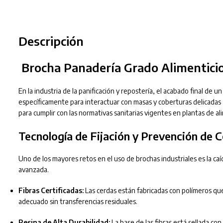
Descripción
Brocha Panadería Grado Alimenticio
En la industria de la panificación y repostería, el acabado final de u
específicamente para interactuar con masas y coberturas delicadas 
para cumplir con las normativas sanitarias vigentes en plantas de al
Tecnología de Fijación y Prevención de 
Uno de los mayores retos en el uso de brochas industriales es la caí
avanzada.
Fibras Certificadas:
Las cerdas están fabricadas con polímeros qu
adecuado sin transferencias residuales.
Resina de Alta Durabilidad:
La base de las fibras está sellada con