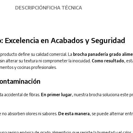
DESCRIPCIÓN
FICHA TÉCNICA
: Excelencia en Acabados y Seguridad
n producto define su calidad comercial. La
brocha panadería grado alime
sin alterar su textura ni comprometer la inocuidad.
Como resultado
, est
imentos y cocinas profesionales.
Contaminación
da accidental de fibras.
En primer lugar
, nuestra brocha soluciona este 
e no absorben olores ni sabores.
De esta manera
, se puede alternar ent
 una resina epóxica de grado alimenticio que resiste la humedad y el calor.