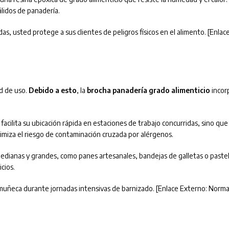
lidos de panadería.
das, usted protege a sus clientes de peligros físicos en el alimento. [Enlac
ad de uso.
Debido a esto
, la
brocha panadería grado alimenticio
incorp
o facilita su ubicación rápida en estaciones de trabajo concurridas, sino qu
nimiza el riesgo de contaminación cruzada por alérgenos.
medianas y grandes, como panes artesanales, bandejas de galletas o paste
cios.
 muñeca durante jornadas intensivas de barnizado. [Enlace Externo: Norma