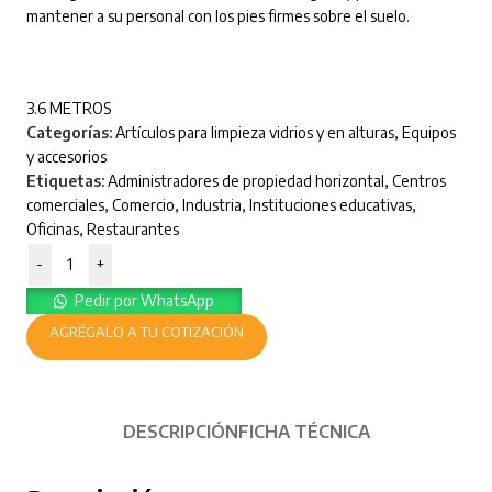
mantener a su personal con los pies firmes sobre el suelo.
3.6 METROS
Categorías:
Artículos para limpieza vidrios y en alturas
,
Equipos
y accesorios
Etiquetas:
Administradores de propiedad horizontal
,
Centros
comerciales
,
Comercio
,
Industria
,
Instituciones educativas
,
Oficinas
,
Restaurantes
-
+
Pedir por WhatsApp
AGRÉGALO A TU COTIZACIÓN
DESCRIPCIÓN
FICHA TÉCNICA