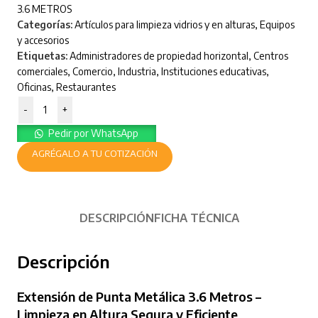
3.6 METROS
Categorías:
Artículos para limpieza vidrios y en alturas
,
Equipos
y accesorios
Etiquetas:
Administradores de propiedad horizontal
,
Centros
comerciales
,
Comercio
,
Industria
,
Instituciones educativas
,
Oficinas
,
Restaurantes
-
+
Pedir por WhatsApp
AGRÉGALO A TU COTIZACIÓN
DESCRIPCIÓN
FICHA TÉCNICA
Descripción
Extensión de Punta Metálica 3.6 Metros –
Limpieza en Altura Segura y Eficiente