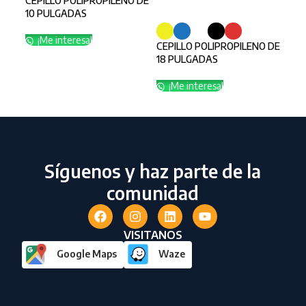
CEPILLO POLIPROPILENO DE
EXT
SELECCIONAR OPCIONES
10 PULGADAS
MET
¡Me interesa!
¡
CEPILLO POLIPROPILENO DE
18 PULGADAS
¡Me interesa!
Síguenos y haz parte de la
comunidad
VISITANOS
Google Maps
Waze