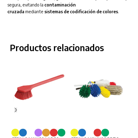
segura, evitando la
contaminación
cruzada
mediante
sistemas de codificación de colores
.
Productos relacionados
SELECCIONAR OPCIONES
SELECCIONAR OPCIONES
SE