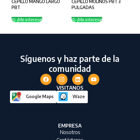
CEPILLO MANGO LARGO
CEPILLO MOLINOS PBT 3
CEP
PBT
PULGADAS
PU
¡Me interesa!
¡Me interesa!
¡
Síguenos y haz parte de la
comunidad
VISITANOS
Google Maps
Waze
EMPRESA
Nosotros