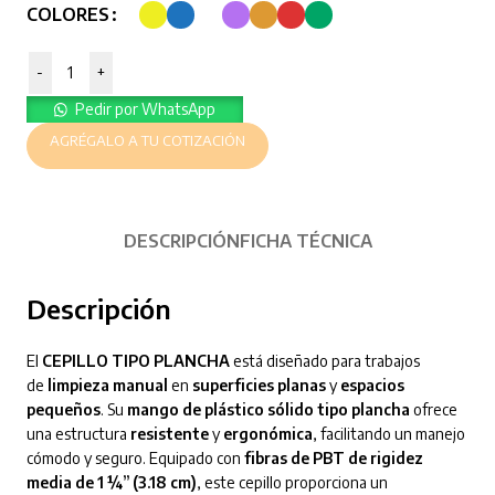
COLORES
-
+
Pedir por WhatsApp
AGRÉGALO A TU COTIZACIÓN
DESCRIPCIÓN
FICHA TÉCNICA
Descripción
El
CEPILLO TIPO PLANCHA
está diseñado para trabajos
de
limpieza manual
en
superficies planas
y
espacios
pequeños
. Su
mango de plástico sólido tipo plancha
ofrece
una estructura
resistente
y
ergonómica
, facilitando un manejo
cómodo y seguro. Equipado con
fibras de PBT de rigidez
media de 1 ¼” (3.18 cm)
, este cepillo proporciona un