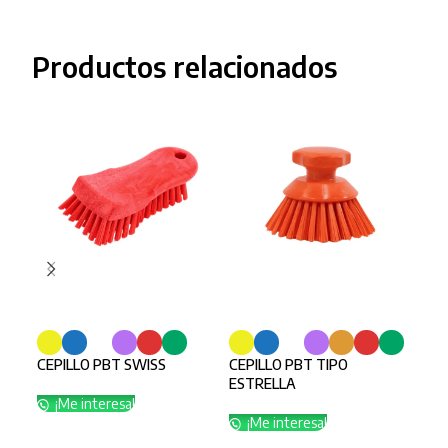
Productos relacionados
SELECCIONAR OPCIONES
SELECCIONAR OPCIONES
SE
CEPILLO PBT SWISS
CEPILLO PBT TIPO
CEP
ESTRELLA
TUB
¡Me interesa!
¡Me interesa!
¡