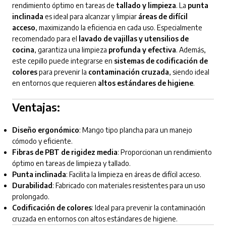
rendimiento óptimo en tareas de
tallado y limpieza
. La
punta
inclinada
es ideal para alcanzar y limpiar
áreas de difícil
acceso
, maximizando la eficiencia en cada uso. Especialmente
recomendado para el
lavado de vajillas y utensilios de
cocina
, garantiza una limpieza
profunda y efectiva
. Además,
este cepillo puede integrarse en
sistemas de codificación de
colores
para prevenir la
contaminación cruzada
, siendo ideal
en entornos que requieren
altos estándares de higiene
.
Ventajas:
Diseño ergonómico
: Mango tipo plancha para un manejo
cómodo y eficiente.
Fibras de PBT de rigidez media
: Proporcionan un rendimiento
óptimo en tareas de limpieza y tallado.
Punta inclinada
: Facilita la limpieza en áreas de difícil acceso.
Durabilidad
: Fabricado con materiales resistentes para un uso
prolongado.
Codificación de colores
: Ideal para prevenir la contaminación
cruzada en entornos con altos estándares de higiene.