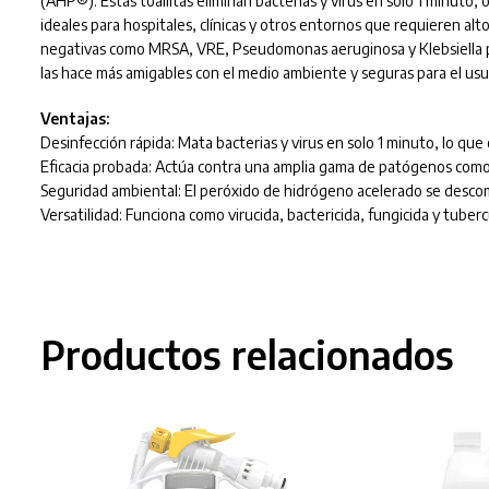
(AHP®). Estas toallitas eliminan bacterias y virus en solo 1 minuto,
ideales para hospitales, clínicas y otros entornos que requieren a
negativas como MRSA, VRE, Pseudomonas aeruginosa y Klebsiella p
las hace más amigables con el medio ambiente y seguras para el usu
Ventajas:
Desinfección rápida: Mata bacterias y virus en solo 1 minuto, lo que 
Eficacia probada: Actúa contra una amplia gama de patógenos com
Seguridad ambiental: El peróxido de hidrógeno acelerado se descom
Versatilidad: Funciona como virucida, bactericida, fungicida y tube
Productos relacionados