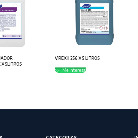
PIADOR
VIREX II 256 X 5 LITROS
 X 5LITROS
¡Me interesa!
A
CATEGORIAS
I