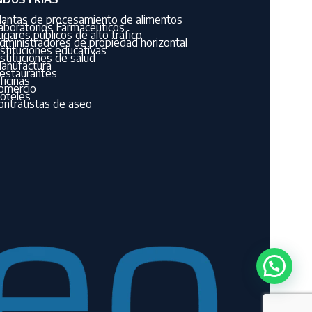
lantas de procesamiento de alimentos
aboratorios Farmacéuticos
ugares públicos de alto tráfico
dministradores de propiedad horizontal
nstituciones educativas
nstituciones de salud
anufactura
estaurantes
ficinas
omercio
oteles
ontratistas de aseo