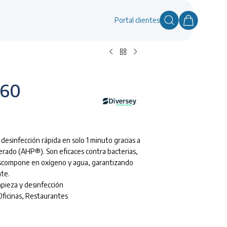
Portal clientes
160
 desinfección rápida en solo 1 minuto gracias a
erado (AHP®). Son eficaces contra bacterias,
descompone en oxígeno y agua, garantizando
nte.
mpieza y desinfección
Oficinas
,
Restaurantes