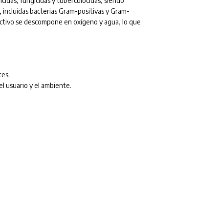
icidas, fungicidas y tuberculocidas, siendo
 incluidas bacterias Gram-positivas y Gram-
ctivo se descompone en oxígeno y agua, lo que
tes.
l usuario y el ambiente.