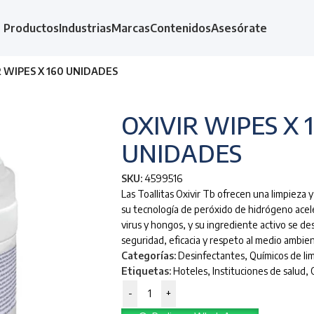
Productos
Industrias
Marcas
Contenidos
Asesórate
R WIPES X 160 UNIDADES
OXIVIR WIPES X 
UNIDADES
SKU:
4599516
Las Toallitas Oxivir Tb ofrecen una limpieza y
su tecnología de peróxido de hidrógeno acel
virus y hongos, y su ingrediente activo se 
seguridad, eficacia y respeto al medio ambie
Categorías:
Desinfectantes
,
Químicos de li
Etiquetas:
Hoteles
,
Instituciones de salud
,
-
+