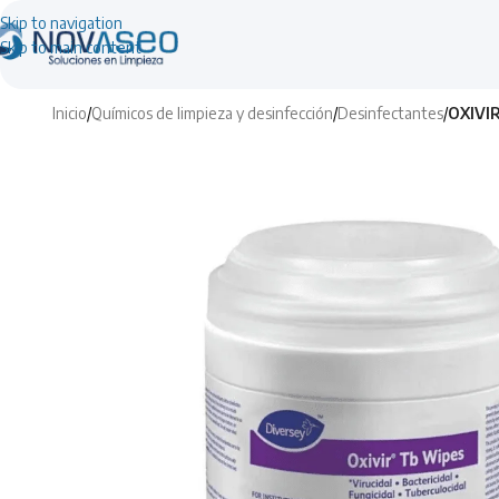
Skip to navigation
Skip to main content
Inicio
/
Químicos de limpieza y desinfección
/
Desinfectantes
/
OXIVI