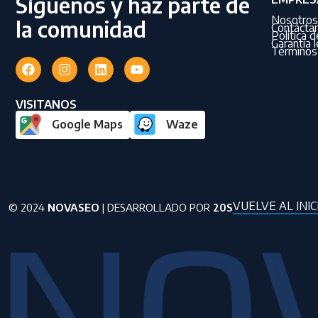
Síguenos y haz parte de
Nosotros
la comunidad
Contácta
Política 
Garantía l
Términos 
VISITANOS
Google Maps
Waze
VUELVE AL INIC
© 2024
NOVASEO
| DESARROLLADO POR
20S