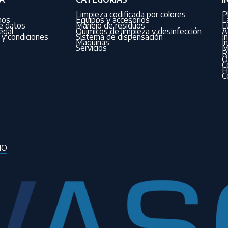
Limpieza codificada por colores
P
nos
Equipos y accesorios
L
de datos
Manejo de residuos
L
egal
Químicos de limpieza y desinfección
A
y condiciones
Sistema de dispensación
I
Máquinas
I
Servicios
M
R
O
C
H
C
IO