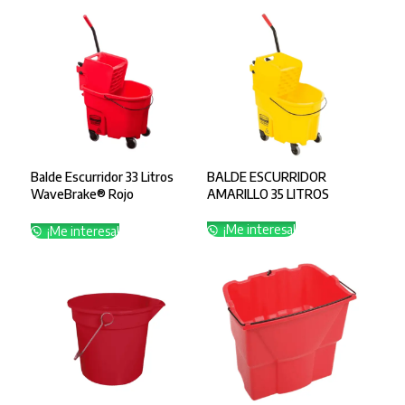
Balde Escurridor 33 Litros
BALDE ESCURRIDOR
WaveBrake® Rojo
AMARILLO 35 LITROS
FG758888RED
¡Me interesa!
¡Me interesa!