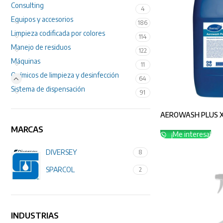
Consulting
4
Equipos y accesorios
186
Limpieza codificada por colores
114
Manejo de residuos
122
Máquinas
11
Químicos de limpieza y desinfección
64
Sistema de dispensación
91
AEROWASH PLUS X
MARCAS
¡Me interesa!
DIVERSEY
8
SPARCOL
2
INDUSTRIAS