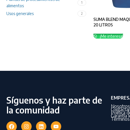
1
alimentos
Usos generales
2
SUMA BLEND MAQUI
20 LITROS
¡Me interesa!
Síguenos y haz parte de
EMPRES
Nosotros
la comunidad
Contácta
Política 
Garantía l
Términos 