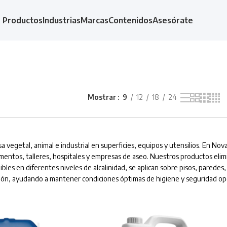
Productos
Industrias
Marcas
Contenidos
Asesórate
Mostrar
9
12
18
24
 vegetal, animal e industrial en superficies, equipos y utensilios. En N
mentos, talleres, hospitales y empresas de aseo. Nuestros productos elimina
 en diferentes niveles de alcalinidad, se aplican sobre pisos, paredes, c
ución, ayudando a mantener condiciones óptimas de higiene y seguridad op