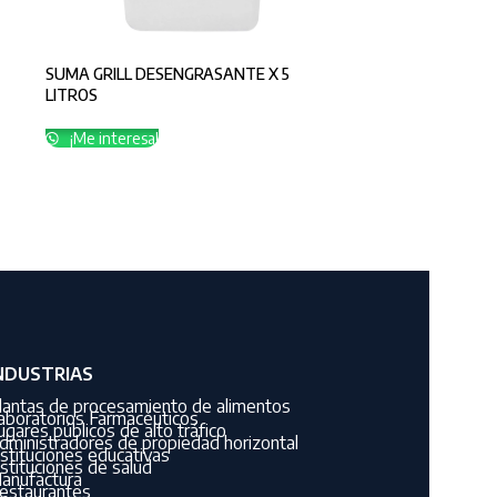
SUMA GRILL DESENGRASANTE X 5
LITROS
¡Me interesa!
NDUSTRIAS
lantas de procesamiento de alimentos
aboratorios Farmacéuticos
ugares públicos de alto tráfico
dministradores de propiedad horizontal
nstituciones educativas
nstituciones de salud
anufactura
estaurantes