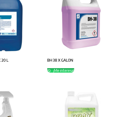
 20 L
BH 38 X GALON
¡Me interesa!