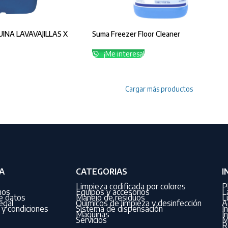
NA LAVAVAJILLAS X
Suma Freezer Floor Cleaner
¡Me interesa!
Cargar más productos
A
CATEGORIAS
I
Limpieza codificada por colores
P
nos
Equipos y accesorios
L
de datos
Manejo de residuos
L
egal
Químicos de limpieza y desinfección
A
y condiciones
Sistema de dispensación
I
Máquinas
I
Servicios
M
R