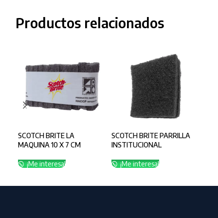
Productos relacionados
SCOTCH BRITE LA
SCOTCH BRITE PARRILLA
SUM
MAQUINA 10 X 7 CM
INSTITUCIONAL
LAV
¡Me interesa!
¡Me interesa!
¡