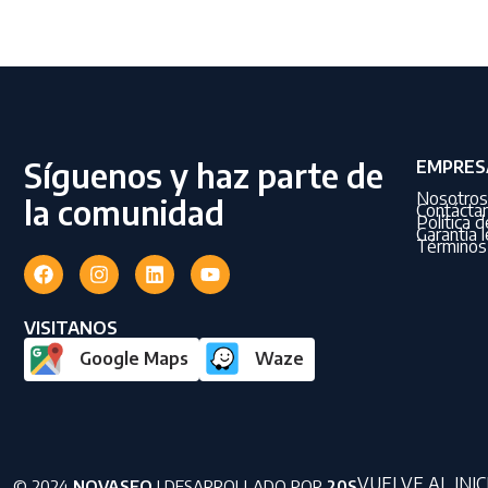
Síguenos y haz parte de
EMPRES
Nosotros
la comunidad
Contácta
Política 
Garantía l
Términos 
VISITANOS
Google Maps
Waze
VUELVE AL INIC
© 2024
NOVASEO
| DESARROLLADO POR
20S