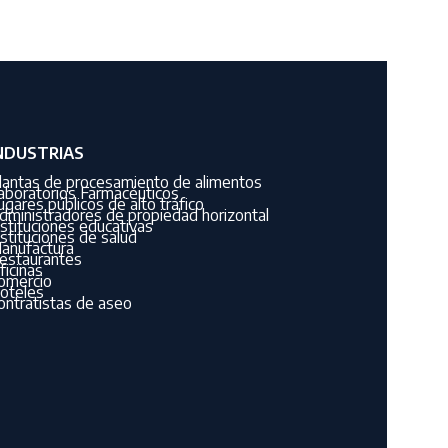
NDUSTRIAS
lantas de procesamiento de alimentos
aboratorios Farmacéuticos
ugares públicos de alto tráfico
dministradores de propiedad horizontal
nstituciones educativas
nstituciones de salud
anufactura
estaurantes
ficinas
omercio
oteles
ontratistas de aseo