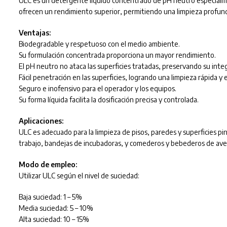
ULC es un detergente líquido concentrado de pH neutro especialme
ofrecen un rendimiento superior, permitiendo una limpieza profunda
Ventajas:
Biodegradable y respetuoso con el medio ambiente.
Su formulación concentrada proporciona un mayor rendimiento.
El pH neutro no ataca las superficies tratadas, preservando su inte
Fácil penetración en las superficies, logrando una limpieza rápida y e
Seguro e inofensivo para el operador y los equipos.
Su forma líquida facilita la dosificación precisa y controlada.
Aplicaciones:
ULC es adecuado para la limpieza de pisos, paredes y superficies pi
trabajo, bandejas de incubadoras, y comederos y bebederos de ave
Modo de empleo:
Utilizar ULC según el nivel de suciedad:
Baja suciedad: 1 – 5%
Media suciedad: 5 – 10%
Alta suciedad: 10 – 15%