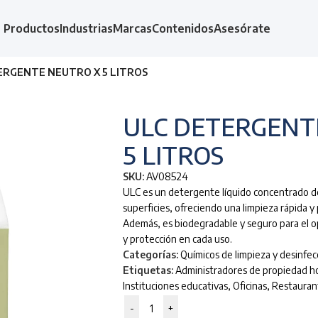
Productos
Industrias
Marcas
Contenidos
Asesórate
ERGENTE NEUTRO X 5 LITROS
ULC DETERGENT
5 LITROS
SKU:
AV08524
ULC es un detergente líquido concentrado de
superficies, ofreciendo una limpieza rápida y 
Además, es biodegradable y seguro para el 
y protección en cada uso.
Categorías:
Químicos de limpieza y desinfec
Etiquetas:
Administradores de propiedad ho
Instituciones educativas
,
Oficinas
,
Restauran
-
+