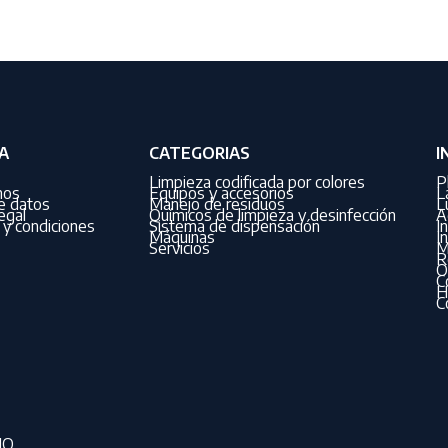
A
CATEGORIAS
I
Limpieza codificada por colores
P
nos
Equipos y accesorios
L
de datos
Manejo de residuos
L
egal
Químicos de limpieza y desinfección
A
y condiciones
Sistema de dispensación
I
Máquinas
I
Servicios
M
R
O
C
H
C
IO