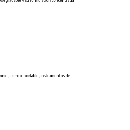
iodegradable y su formulación concentrada
minio, acero inoxidable, instrumentos de