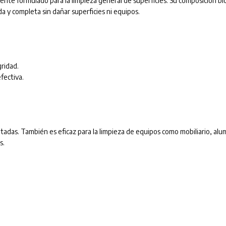
nte formulado para la limpieza general de superficies. Su composición b
 y completa sin dañar superficies ni equipos.
gridad.
fectiva.
ntadas. También es eficaz para la limpieza de equipos como mobiliario, alu
s.