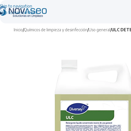
Skip to navigation
Skip to main content
Inicio
/
Químicos de limpieza y desinfección
/
Uso general
/
ULC DET