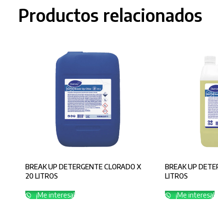
Productos relacionados
BREAK UP DETERGENTE CLORADO X
BREAK UP DETE
20 LITROS
LITROS
¡Me interesa!
¡Me interesa!